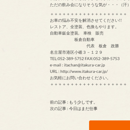
ただの飲み会になりそうな気が・・・（汗
＋＋＋＋＋＋＋＋＋＋＋＋＋＋＋＋＋＋＋
お車の悩み不安を解消させてください!!
レストア、全塗装、色換もやります。
自動車鈑金塗装, 車検 販売
板倉自動車
代表 板倉 政勝
名古屋市港区小碓３－１２９
TEL:052-389-5752 FAX:052-389-5753
e-mail : itachan@itakura-car.jp
URL : http://www.itakura-car.jp/
お気軽にお問い合わせください。
＋＋＋＋＋＋＋＋＋＋＋＋＋＋＋＋＋＋＋
前の記事 :
もう少しです。
次の記事 :
今日はまだ仕事