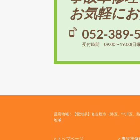
お気軽にお
052-389-
受付時間 09:00〜19:00(日
営業地域：【愛知県】名古屋市（港区、中川区、熱
地域
> トップページ
> 事故車修