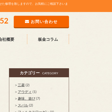
せた修理を致しますので、お気軽にご相談下さいま
752
お問い合わせ
会社概要
板金コラム
カテゴリー
CATEGORY
三菱
(2)
アウディ
(1)
趣味、遊び
(7)
スバル
(2)
フォルクスワーゲン
(1)