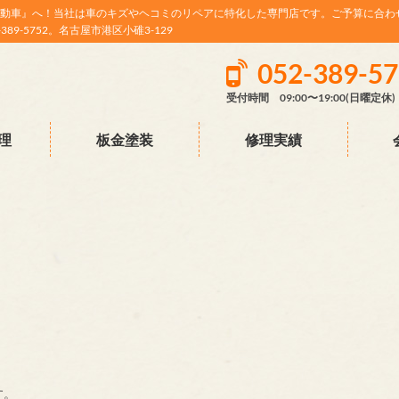
動車』へ！当社は車のキズやヘコミのリペアに特化した専門店です。ご予算に合わ
9-5752。名古屋市港区小碓3-129
052-389-5
受付時間 09:00〜19:00(日曜定休)
理
板金塗装
修理実績
す。