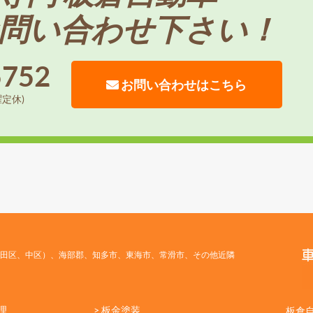
問い合わせ下さい！
5752
お問い合わせはこちら
曜定休)
田区、中区）、海部郡、知多市、東海市、常滑市、その他近隣
理
> 板金塗装
板倉