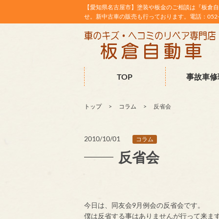
【愛知県名古屋市】塗装や板金のご相談は『板倉自
せ。新中古車の販売も行っております。電話：052-38
TOP
事故車修
トップ
コラム
反省会
2010/10/01
コラム
反省会
今日は、同友会9月例会の反省会です。
僕は反省する事はありませんが行って来ま