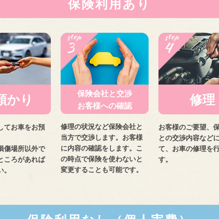
保険利用あり
保険会社と交渉
修理
預かり
お客様への確認
修理の状況など保険会社と
お客様のご要望、
してお車をお預
当方で交渉します。お客様
との交渉内容など
。
に内容の確認をします。こ
て、お車の修理を
損傷場所以外で
の時点で保険を使わないと
す。
ところがあれば
変更することも可能です。
い。