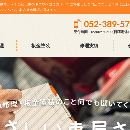
動車』へ！当社は車のキズやヘコミのリペアに特化した専門店です。ご予算に合わ
9-5752。名古屋市港区小碓3-129
052-389-5
受付時間 09:00〜19:00(日曜定休)
理
板金塗装
修理実績