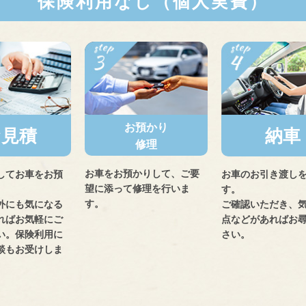
保険利用なし（個人実費）
お預かり
お見積
納車
修理
お車をお預かりして、ご要
してお車をお預
お車のお引き渡し
望に添って修理を行いま
。
す。
す。
外にも気になる
ご確認いただき、
ればお気軽にご
点などがあればお
い。保険利用に
さい。
談もお受けしま