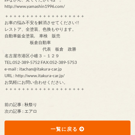
http://www.yamashin1996.com/
＋＋＋＋＋＋＋＋＋＋＋＋＋＋＋＋＋＋＋
お車の悩み不安を解消させてください!!
レストア、全塗装、色換もやります。
自動車鈑金塗装, 車検 販売
板倉自動車
代表 板倉 政勝
名古屋市港区小碓３－１２９
TEL:052-389-5752 FAX:052-389-5753
e-mail : itachan@itakura-car.jp
URL : http://www.itakura-car.jp/
お気軽にお問い合わせください。
＋＋＋＋＋＋＋＋＋＋＋＋＋＋＋＋＋＋＋
前の記事 :
秋祭り
次の記事 :
エアロ
一覧に戻る