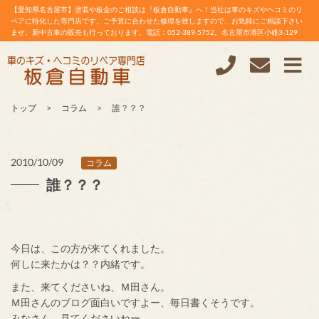
【愛知県名古屋市】塗装や板金のご相談は『板倉自動車』へ！当社は車のキズやヘコミのリ
ペアに特化した専門店です。ご予算に合わせた修理を致しますので、お気軽にご相談下さい
ませ。新中古車の販売も行っております。電話：052-389-5752。名古屋市港区小碓3-129
トップ
コラム
誰？？？
2010/10/09
コラム
誰？？？
今日は、この方が来てくれました。
何しに来たかは？？内緒です。
また、来てくださいね、Ｍ田さん。
Ｍ田さんのブログ面白いですよー、毎日書くそうです。
みなさん、見てくださいねー。