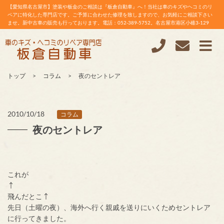
【愛知県名古屋市】塗装や板金のご相談は『板倉自動車』へ！当社は車のキズやヘコミのリ
ペアに特化した専門店です。ご予算に合わせた修理を致しますので、お気軽にご相談下さい
ませ。新中古車の販売も行っております。電話：052-389-5752。名古屋市港区小碓3-129
トップ
コラム
夜のセントレア
2010/10/18
コラム
夜のセントレア
これが
飛んだとこ↑
先日（土曜の夜）、海外へ行く親戚を送りにいくためセントレア
に行ってきました。