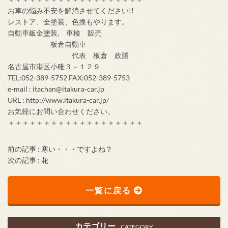
お車の悩み不安を解消させてください!!
レストア、全塗装、色換もやります。
自動車鈑金塗装, 車検 販売
板倉自動車
代表 板倉 政勝
名古屋市港区小碓３－１２９
TEL:052-389-5752 FAX:052-389-5753
e-mail : itachan@itakura-car.jp
URL : http://www.itakura-car.jp/
お気軽にお問い合わせください。
＋＋＋＋＋＋＋＋＋＋＋＋＋＋＋＋＋＋＋
前の記事 :
寒い・・・ですよね？
次の記事 :
花
一覧に戻る
カテゴリー
CATEGORY