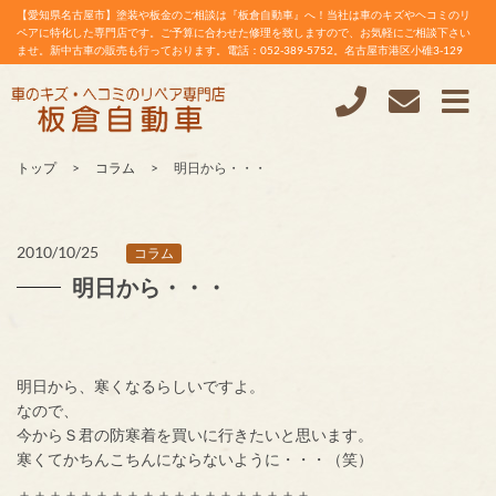
【愛知県名古屋市】塗装や板金のご相談は『板倉自動車』へ！当社は車のキズやヘコミのリ
ペアに特化した専門店です。ご予算に合わせた修理を致しますので、お気軽にご相談下さい
ませ。新中古車の販売も行っております。電話：052-389-5752。名古屋市港区小碓3-129
トップ
コラム
明日から・・・
2010/10/25
コラム
明日から・・・
明日から、寒くなるらしいですよ。
なので、
今からＳ君の防寒着を買いに行きたいと思います。
寒くてかちんこちんにならないように・・・（笑）
＋＋＋＋＋＋＋＋＋＋＋＋＋＋＋＋＋＋＋