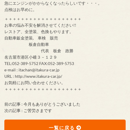
急にエンジンがかからなくなったらしいです・・・。
点検はお早めに。
＋＋＋＋＋＋＋＋＋＋＋＋＋＋＋＋＋＋＋
お車の悩み不安を解消させてください!!
レストア、全塗装、色換もやります。
自動車鈑金塗装, 車検 販売
板倉自動車
代表 板倉 政勝
名古屋市港区小碓３－１２９
TEL:052-389-5752 FAX:052-389-5753
e-mail : itachan@itakura-car.jp
URL : http://www.itakura-car.jp/
お気軽にお問い合わせください。
＋＋＋＋＋＋＋＋＋＋＋＋＋＋＋＋＋＋＋
前の記事 :
今月もありがとうございました
次の記事 :
ご苦労さまです
一覧に戻る