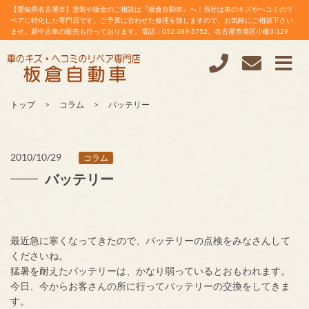
【愛知県名古屋市】塗装や板金のご相談は『板倉自動車』へ！当社は車のキズやヘコミのリ
ペアに特化した専門店です。ご予算に合わせた修理を致しますので、お気軽にご相談下さい
ませ。新中古車の販売も行っております。電話：052-389-5752。名古屋市港区小碓3-129
トップ
コラム
バッテリー
2010/10/29
コラム
バッテリー
最近急に寒くなってきたので、バッテリーの点検をみなさんして
くださいね。
猛暑を耐えたバッテリーは、かなり弱っているとおもわれます。
今日、今からお客さんの所に行ってバッテリーの交換をしてきま
す。