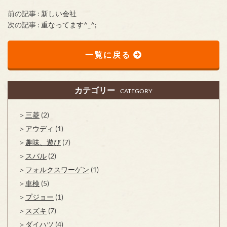
前の記事 :
新しい会社
次の記事 :
重なってます^_^;
一覧に戻る
カテゴリー
CATEGORY
三菱
(2)
アウディ
(1)
趣味、遊び
(7)
スバル
(2)
フォルクスワーゲン
(1)
車検
(5)
プジョー
(1)
スズキ
(7)
ダイハツ
(4)