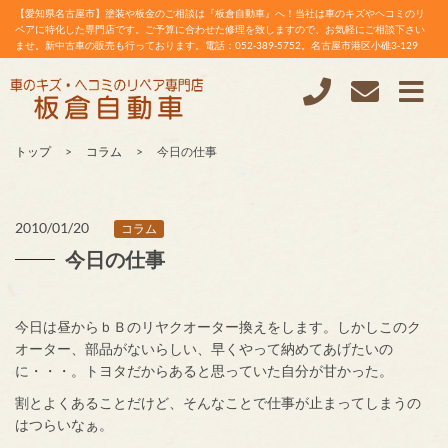
【愛知県名古屋市】塗装や板金のご相談は『板倉自動車』へ！当社は車のキズやヘコミのリ
ペアに特化した専門店です。ご予算に合わせた修理を致しますので、お気軽にご相談下さい
ませ。新中古車の販売も行っております。電話：052-389-5752。名古屋市港区小碓3-129
トップ
コラム
今日の仕事
2010/01/20
コラム
今日の仕事
今日は昼からｂＢのリヤクオーター換えをします。しかしこのク
オーター、部品がないらしい、早くやって納めてあげたいの
に・・・。トヨタだからあると思っていた自分が甘かった。
割とよくあることだけど、そんなことで仕事が止まってしまうの
はつらいなぁ。