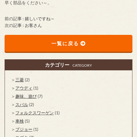
早く部品をください～。
前の記事 :
嬉しいですね～
次の記事 :
お客さん
一覧に戻る
カテゴリー
CATEGORY
三菱
(2)
アウディ
(1)
趣味、遊び
(7)
スバル
(2)
フォルクスワーゲン
(1)
車検
(5)
プジョー
(1)