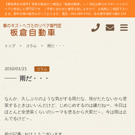
【愛知県名古屋市】塗装や板金のご相談は『板倉自動車』へ！当社は車のキズやヘコミのリ
ペアに特化した専門店です。ご予算に合わせた修理を致しますので、お気軽にご相談下さい
ませ。新中古車の販売も行っております。電話：052-389-5752。名古屋市港区小碓3-129
トップ
コラム
雨だ・・・
2010/01/21
コラム
雨だ・・・
なんか、久しぶりのような気がする雨だな。埃がたたないから塗
装するときはいいんだけど、じめじめするのは嫌だねー。今日は
ほとんど全塗装くらいのシーマを塗るから大変だ～。今は雨は止
んでるけど～。
前の記事 :
おはようございます。