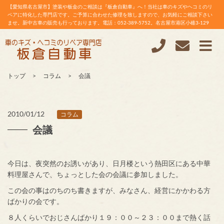
【愛知県名古屋市】塗装や板金のご相談は『板倉自動車』へ！当社は車のキズやヘコミのリ
ペアに特化した専門店です。ご予算に合わせた修理を致しますので、お気軽にご相談下さい
ませ。新中古車の販売も行っております。電話：052-389-5752。名古屋市港区小碓3-129
トップ
コラム
会議
2010/01/12
コラム
会議
今日は、夜突然のお誘いがあり、日月楼という熱田区にある中華
料理屋さんで、ちょっとした会の会議に参加しました。
この会の事はのちのち書きますが、みなさん、経営にかかわる方
ばかりの会です。
８人くらいでおじさんばかり１９：００～２３：００まで熱く話