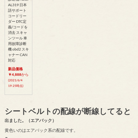
AL319 日本
語サポート
コードリー
ダー DTC定
義/コードを
消去 スキャ
ンツール 車
用故障診断
機 obd2 スキ
ャナー CAN
対応
新品価格
￥4,888
から
(2021/6/4
19:25時点)
シートベルトの配線が断線してると
出ました。（エアバック）
黄色いのはエアバック系の配線です。