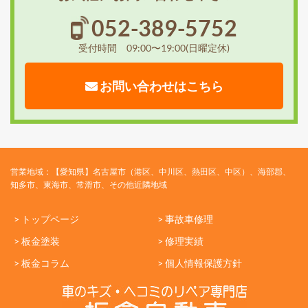
052-389-5752
受付時間 09:00〜19:00(日曜定休)
お問い合わせはこちら
営業地域：【愛知県】名古屋市（港区、中川区、熱田区、中区）、海部郡、
知多市、東海市、常滑市、その他近隣地域
> トップページ
> 事故車修理
> 板金塗装
> 修理実績
> 板金コラム
> 個人情報保護方針