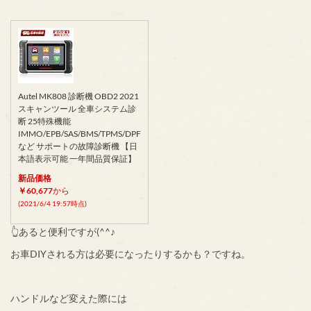
Autel MK808 診断機 OBD2 2021
スキャンツール 全車システム診
断 25特殊機能
IMMO/EPB/SAS/BMS/TPMS/DPF
など サポートの故障診断機 【日
本語表示可能 一年間品質保証】
新品価格
￥60,677
から
(2021/6/4 19:57時点)
👆あると便利ですが(^^♪
お車DIYされる方は必要になったりするかも？ですね。
ハンドルなど変えた際には