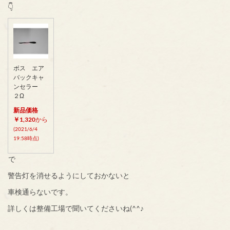
👇
ボス エア
バックキャ
ンセラー
２Ω
新品価格
￥1,320
から
(2021/6/4
19:58時点)
で
警告灯を消せるようにしておかないと
車検通らないです。
詳しくは整備工場で聞いてくださいね(^^♪