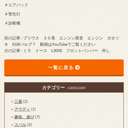
＃エアバック
＃警告灯
＃診断機
前の記事 :
プリウス ３０系 エンジン異音 エンジン ガタツ
キ EGRバルブ？ 動画はYouTubeでご覧ください
次の記事 :
ミラ イース L300S フロントバンパー 外し
一覧に戻る
カテゴリー
CATEGORY
三菱
(2)
アウディ
(1)
趣味、遊び
(7)
スバル
(2)