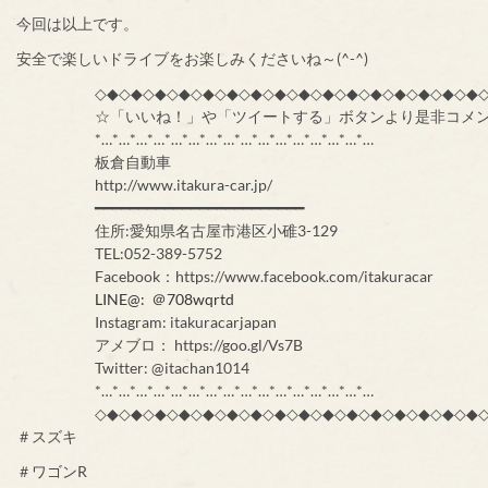
今回は以上です。
安全で楽しいドライブをお楽しみくださいね～(^-^)
◇◆◇◆◇◆◇◆◇◆◇◆◇◆◇◆◇◆◇◆◇◆◇◆◇◆◇◆◇◆◇◆
☆「いいね！」や「ツイートする」ボタンより是非コメ
*…*…*…*…*…*…*…*…*…*…*…*…*…*…*…*…
板倉自動車
http://www.itakura-car.jp/
━━━━━━━━━━━━━━━━━━━━━━━━
住所:愛知県名古屋市港区小碓3-129
TEL:052-389-5752
Facebook：https://www.facebook.com/itakuracar
LINE@: ＠708wqrtd
Instagram: itakuracarjapan
アメブロ： https://goo.gl/Vs7B
Twitter: @itachan1014
*…*…*…*…*…*…*…*…*…*…*…*…*…*…*…*…
◇◆◇◆◇◆◇◆◇◆◇◆◇◆◇◆◇◆◇◆◇◆◇◆◇◆◇◆◇◆◇◆
＃スズキ
＃ワゴンR