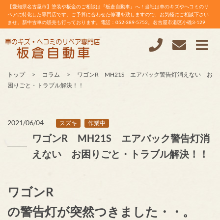
【愛知県名古屋市】塗装や板金のご相談は『板倉自動車』へ！当社は車のキズやヘコミのリ
ペアに特化した専門店です。ご予算に合わせた修理を致しますので、お気軽にご相談下さい
ませ。新中古車の販売も行っております。電話：052-389-5752。名古屋市港区小碓3-129
トップ
コラム
ワゴンR MH21S エアバック警告灯消えない お
困りごと・トラブル解決！！
2021/06/04
スズキ
作業中
ワゴンR MH21S エアバック警告灯消
えない お困りごと・トラブル解決！！
ワゴンR
の警告灯が突然つきました・・。