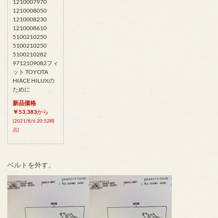
1210007970
1210008050
1210008230
1210008610
5100210250
5100210250
5100210282
9712109082フィ
ット TOYOTA
HIACE HILUXの
ために
新品価格
￥53,383
から
(2021/8/6 20:52時
点)
ベルトを外す。