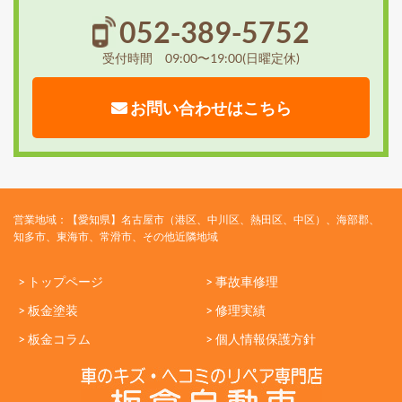
052-389-5752
受付時間 09:00〜19:00(日曜定休)
お問い合わせはこちら
営業地域：【愛知県】名古屋市（港区、中川区、熱田区、中区）、海部郡、
知多市、東海市、常滑市、その他近隣地域
> トップページ
> 事故車修理
> 板金塗装
> 修理実績
> 板金コラム
> 個人情報保護方針