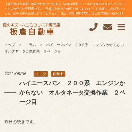
【愛知県名古屋市】塗装や板金のご相談は『板倉自動車』へ！当社は車のキズやヘコミのリ
ペアに特化した専門店です。ご予算に合わせた修理を致しますので、お気軽にご相談下さい
ませ。新中古車の販売も行っております。電話：052-389-5752。名古屋市港区小碓3-129
トップ
コラム
ハイエースバン ２００系 エンジンかからない
オルタネータ交換作業 ２ページ目
2021/08/06
トヨタ
作業中
ハイエースバン ２００系 エンジンか
からない オルタネータ交換作業 ２ペ
ージ目
昨日の続きです。