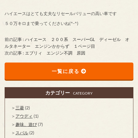
ハイエースはとても丈夫なリセールバリューの高い車です
５０万キロまで乗ってくださいね(^-^)
前の記事 :
ハイエース ２００系 スーパーGL ディーゼル オ
ルタネーター エンジンかからず １ページ目
次の記事 :
エブリィ エンジン不調 原因
一覧に戻る
カテゴリー
CATEGORY
三菱
(2)
アウディ
(1)
趣味、遊び
(7)
スバル
(2)