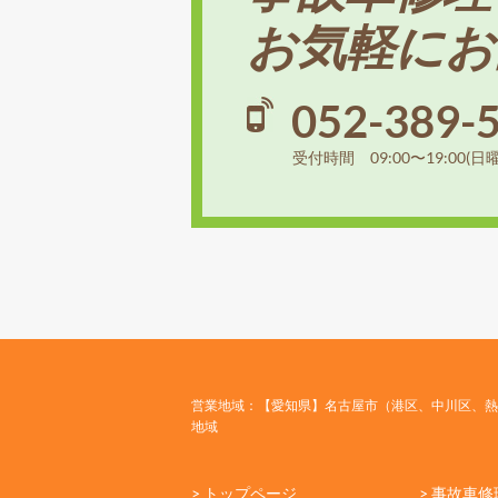
お気軽にお
052-389-
受付時間 09:00〜19:00(日
営業地域：【愛知県】名古屋市（港区、中川区、熱
地域
> トップページ
> 事故車修