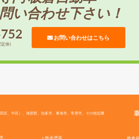
問い合わせ下さい！
5752
お問い合わせはこちら
曜定休)
田区、中区）、海部郡、知多市、東海市、常滑市、その他近隣
理
> 板金塗装
板倉