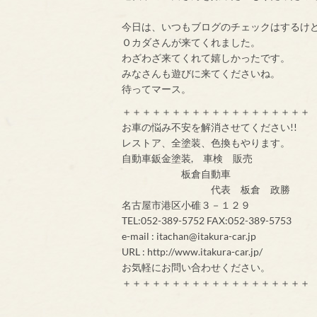
今日は、いつもブログのチェックはするけ
Ｏカダさんが来てくれました。
わざわざ来てくれて嬉しかったです。
みなさんも遊びに来てくださいね。
待ってマース。
＋＋＋＋＋＋＋＋＋＋＋＋＋＋＋＋＋＋＋
お車の悩み不安を解消させてください!!
レストア、全塗装、色換もやります。
自動車鈑金塗装, 車検 販売
板倉自動車
代表 板倉 政勝
名古屋市港区小碓３－１２９
TEL:052-389-5752 FAX:052-389-5753
e-mail : itachan@itakura-car.jp
URL : http://www.itakura-car.jp/
お気軽にお問い合わせください。
＋＋＋＋＋＋＋＋＋＋＋＋＋＋＋＋＋＋＋