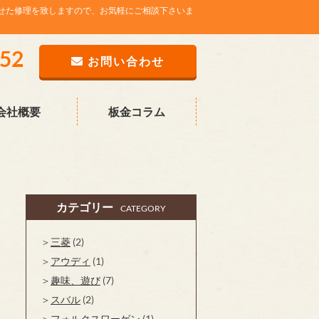
せた修理を致しますので、お気軽にご相談下さいま
752
お問い合わせ
会社概要
板金コラム
カテゴリー
CATEGORY
三菱
(2)
アウディ
(1)
趣味、遊び
(7)
スバル
(2)
フォルクスワーゲン
(1)