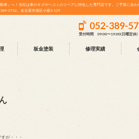
動車』へ！当社は車のキズやヘコミのリペアに特化した専門店です。ご予算に合わ
9-5752。名古屋市港区小碓3-129
052-389-5
受付時間 09:00〜19:00(日曜定休)
理
板金塗装
修理実績
ん
ですが・・・