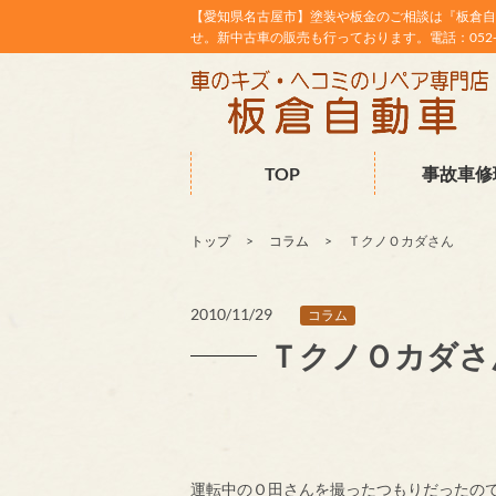
【愛知県名古屋市】塗装や板金のご相談は『板倉自
せ。新中古車の販売も行っております。電話：052-38
TOP
事故車修
トップ
コラム
ＴクノＯカダさん
2010/11/29
コラム
ＴクノＯカダさ
運転中のＯ田さんを撮ったつもりだったの