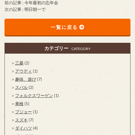
前の記事 :
今年最初の忘年会
次の記事 :
明日朝一で
一覧に戻る
カテゴリー
CATEGORY
三菱
(2)
アウディ
(1)
趣味、遊び
(7)
スバル
(2)
フォルクスワーゲン
(1)
車検
(5)
プジョー
(1)
スズキ
(7)
ダイハツ
(4)