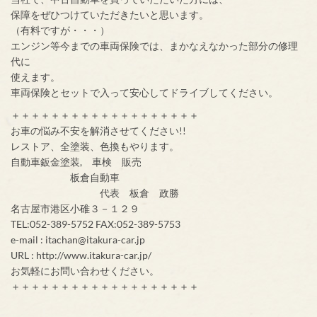
保障をぜひつけていただきたいと思います。
（有料ですが・・・）
エンジン等今までの車両保険では、まかなえなかった部分の修理
代に
使えます。
車両保険とセットで入って安心してドライブしてください。
＋＋＋＋＋＋＋＋＋＋＋＋＋＋＋＋＋＋＋
お車の悩み不安を解消させてください!!
レストア、全塗装、色換もやります。
自動車鈑金塗装, 車検 販売
板倉自動車
代表 板倉 政勝
名古屋市港区小碓３－１２９
TEL:052-389-5752 FAX:052-389-5753
e-mail : itachan@itakura-car.jp
URL : http://www.itakura-car.jp/
お気軽にお問い合わせください。
＋＋＋＋＋＋＋＋＋＋＋＋＋＋＋＋＋＋＋