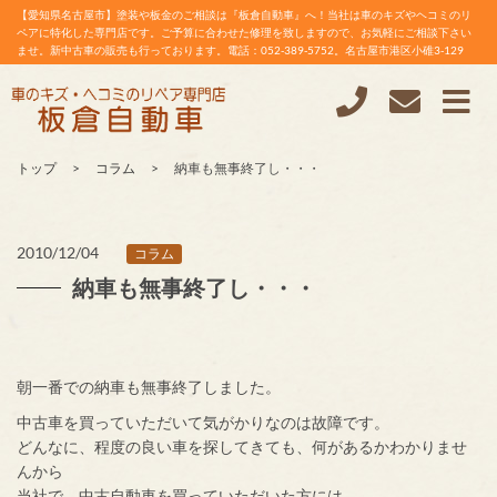
【愛知県名古屋市】塗装や板金のご相談は『板倉自動車』へ！当社は車のキズやヘコミのリ
ペアに特化した専門店です。ご予算に合わせた修理を致しますので、お気軽にご相談下さい
ませ。新中古車の販売も行っております。電話：052-389-5752。名古屋市港区小碓3-129
トップ
コラム
納車も無事終了し・・・
2010/12/04
コラム
納車も無事終了し・・・
朝一番での納車も無事終了しました。
中古車を買っていただいて気がかりなのは故障です。
どんなに、程度の良い車を探してきても、何があるかわかりませ
んから
当社で、中古自動車を買っていただいた方には、