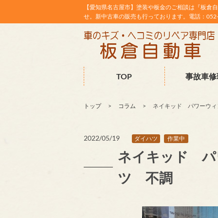
【愛知県名古屋市】塗装や板金のご相談は『板倉自
せ。新中古車の販売も行っております。電話：052-38
TOP
事故車修
トップ
コラム
ネイキッド パワーウィ
2022/05/19
ダイハツ
作業中
ネイキッド パ
ツ 不調