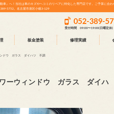
動車』へ！当社は車のキズやヘコミのリペアに特化した専門店です。ご予算に合わ
9-5752。名古屋市港区小碓3-129
052-389-5
受付時間 09:00〜19:00(日曜定休)
理
板金塗装
修理実績
ンドウ ガラス ダイハツ 不調
ワーウィンドウ ガラス ダイハ