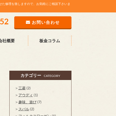
せた修理を致しますので、お気軽にご相談下さいま
752
お問い合わせ
会社概要
板金コラム
カテゴリー
CATEGORY
三菱
(2)
アウディ
(1)
趣味、遊び
(7)
スバル
(2)
フォルクスワーゲン
(1)