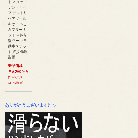
ト スタッド
デント リペ
ア デントリ
ペアツール
キット へこ
みプラーキ
ット 車体修
復ツール 自
動車スポッ
ト 溶接 修理
装置
新品価格
￥6,500
から
(2022/6/4
15:48時点)
ありがとうございます(^^♪