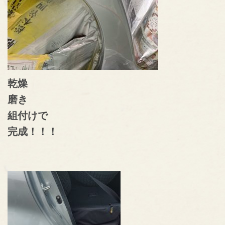
乾燥
磨き
組付けで
完成！！！