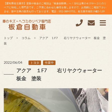
【愛知県名古屋市】塗装や板金のご相談は『板倉自動車』へ！当社は車のキズやヘコミのリ
ペアに特化した専門店です。ご予算に合わせた修理を致しますので、お気軽にご相談下さい
ませ。新中古車の販売も行っております。電話：052-389-5752。名古屋市港区小碓3-129
トップ
コラム
アクア １F7 右リヤクウォーター 板金 塗
装
2022/06/04
トヨタ
作業中
アクア １F7 右リヤクウォーター
板金 塗装