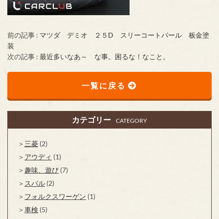
前の記事 :
マツダ デミオ ２５D スリーコートパール 板金塗
装
次の記事 :
最近多いなあ～ な事。困るな！なこと。
一覧に戻る
カテゴリー
CATEGORY
三菱
(2)
アウディ
(1)
趣味、遊び
(7)
スバル
(2)
フォルクスワーゲン
(1)
車検
(5)