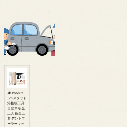
aleawol 85
Pcs スタッド
溶接機工具
自動車 板金
工具 鈑金工
具 デントプ
ーラーキッ