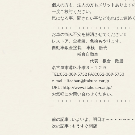
個人の方も、法人の方もメリットあります
一度ご検討ください。
気になる事、聞きたい事などあればご連絡
＋＋＋＋＋＋＋＋＋＋＋＋＋＋＋＋＋＋＋
お車の悩み不安を解消させてください!!
レストア、全塗装、色換もやります。
自動車鈑金塗装, 車検 販売
板倉自動車
代表 板倉 政勝
名古屋市港区小碓３－１２９
TEL:052-389-5752 FAX:052-389-5753
e-mail : itachan@itakura-car.jp
URL : http://www.itakura-car.jp/
お気軽にお問い合わせください。
＋＋＋＋＋＋＋＋＋＋＋＋＋＋＋＋＋＋＋
前の記事 :
いよいよ、明日オ～～～～～～
次の記事 :
もうすぐ開店