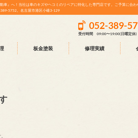
動車』へ！当社は車のキズやヘコミのリペアに特化した専門店です。ご予算に合わ
9-5752。名古屋市港区小碓3-129
052-389-5
受付時間 09:00〜19:00(日曜定休)
理
板金塗装
修理実績
す
す。