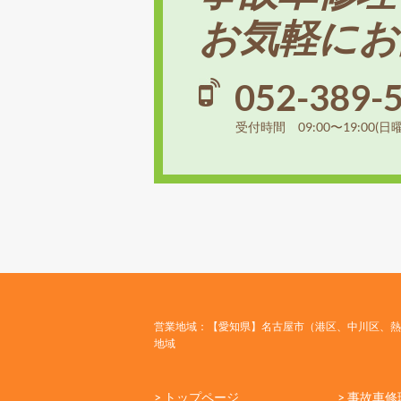
お気軽にお
052-389-
受付時間 09:00〜19:00(日
営業地域：【愛知県】名古屋市（港区、中川区、熱
地域
> トップページ
> 事故車修