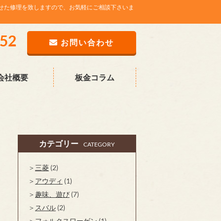
せた修理を致しますので、お気軽にご相談下さいま
752
お問い合わせ
会社概要
板金コラム
カテゴリー
CATEGORY
三菱
(2)
アウディ
(1)
趣味、遊び
(7)
スバル
(2)
フォルクスワーゲン
(1)