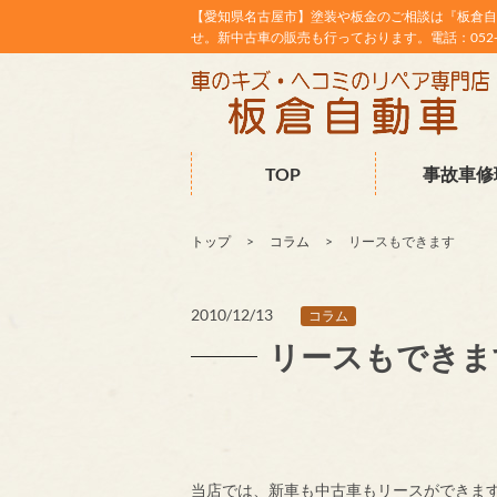
【愛知県名古屋市】塗装や板金のご相談は『板倉自
せ。新中古車の販売も行っております。電話：052-38
TOP
事故車修
トップ
コラム
リースもできます
2010/12/13
コラム
リースもできま
当店では、新車も中古車もリースができま