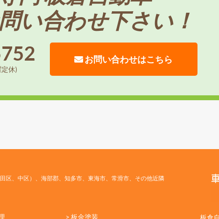
問い合わせ下さい！
5752
お問い合わせはこちら
曜定休)
田区、中区）、海部郡、知多市、東海市、常滑市、その他近隣
理
> 板金塗装
板倉