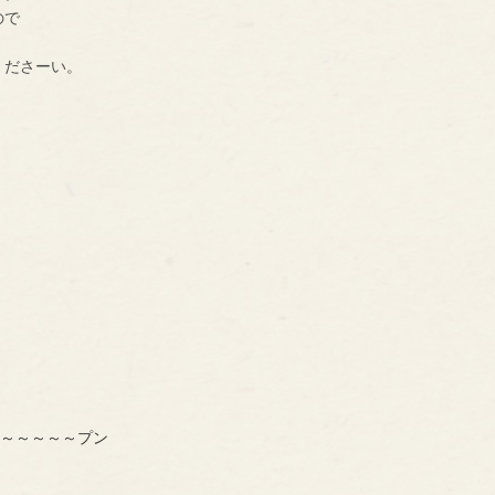
ので
くださーい。
～～～～～～プン