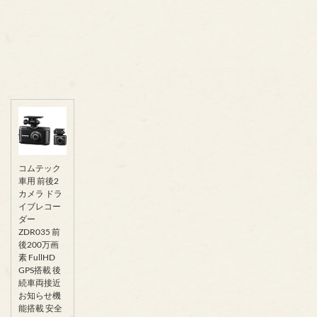
コムテック
車用 前後2
カメラ ドラ
イブレコー
ダー
ZDR035 前
後200万画
素 FullHD
GPS搭載 後
続車両接近
お知らせ機
能搭載 安全