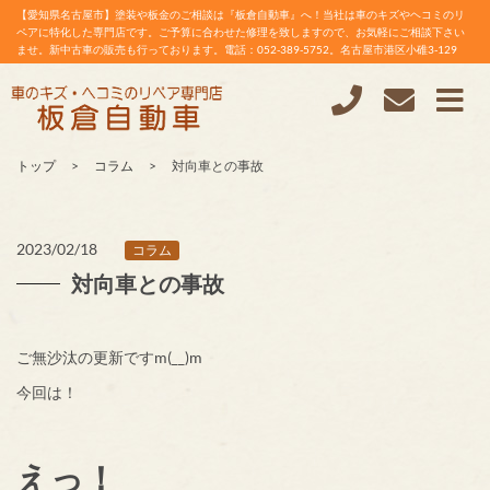
【愛知県名古屋市】塗装や板金のご相談は『板倉自動車』へ！当社は車のキズやヘコミのリ
ペアに特化した専門店です。ご予算に合わせた修理を致しますので、お気軽にご相談下さい
ませ。新中古車の販売も行っております。電話：052-389-5752。名古屋市港区小碓3-129
トップ
コラム
対向車との事故
2023/02/18
コラム
対向車との事故
ご無沙汰の更新ですm(__)m
今回は！
えっ！