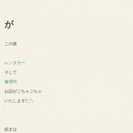
が
この後
レンタカー
そして
修理代
お話がごちゃごちゃ
いたします(*_*;
続きは