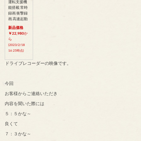
運転支援機
能搭載 常時
録画 衝撃録
画 高速起動
新品価格
￥22,980
か
ら
(2023/2/18
16:25時点)
ドライブレコーダーの映像です。
今回
お客様からご連絡いただき
内容を聞いた際には
５：５かな～
良くて
７：３かな～