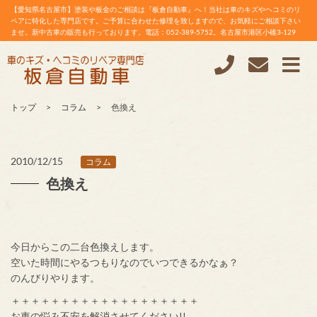
【愛知県名古屋市】塗装や板金のご相談は『板倉自動車』へ！当社は車のキズやヘコミのリ
ペアに特化した専門店です。ご予算に合わせた修理を致しますので、お気軽にご相談下さい
ませ。新中古車の販売も行っております。電話：052-389-5752。名古屋市港区小碓3-129
トップ
コラム
色換え
2010/12/15
コラム
色換え
今日からこの二台色換えします。
空いた時間にやるつもりなのでいつできるかなぁ？
のんびりやります。
＋＋＋＋＋＋＋＋＋＋＋＋＋＋＋＋＋＋＋
お車の悩み不安を解消させてください!!