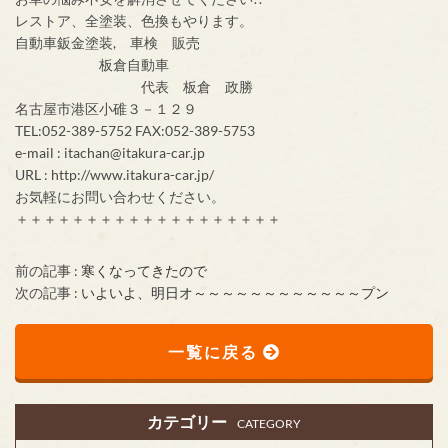
レストア、全塗装、色換もやります。
自動車鈑金塗装, 車検 販売
板倉自動車
代表 板倉 政勝
名古屋市港区小碓３－１２９
TEL:052-389-5752 FAX:052-389-5753
e-mail : itachan@itakura-car.jp
URL : http://www.itakura-car.jp/
お気軽にお問い合わせください。
＋＋＋＋＋＋＋＋＋＋＋＋＋＋＋＋＋＋＋
前の記事 :
寒くなってきたので
次の記事 :
いよいよ、明日オ～～～～～～～～～～～～プン
一覧に戻る
カテゴリー
CATEGORY