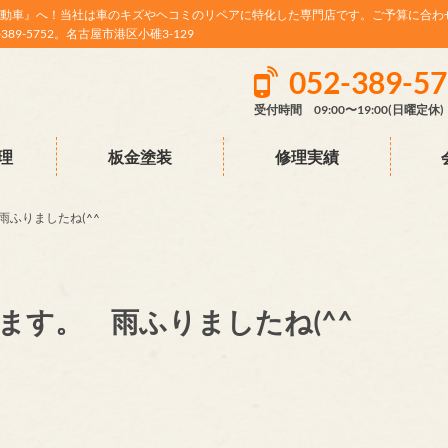
動車』へ！当社は車のキズやヘコミのリペアに特化した専門店です。ご予算に合わ
9-5752。名古屋市港区小碓3-129
052-389-5
受付時間 09:00〜19:00(日曜定休)
理
板金塗装
修理実績
ふりましたね(^^
ます。 雨ふりましたね(^^