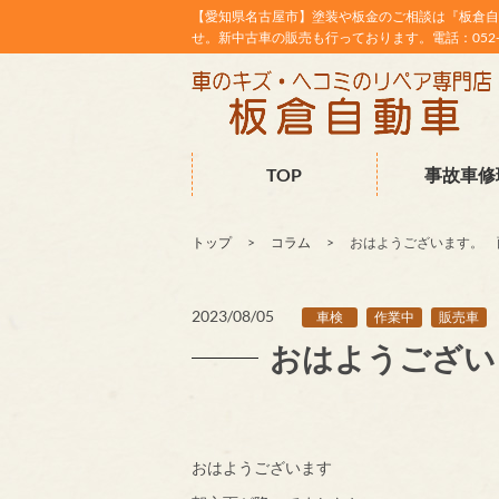
【愛知県名古屋市】塗装や板金のご相談は『板倉自
せ。新中古車の販売も行っております。電話：052-38
TOP
事故車修
トップ
コラム
おはようございます。 雨
2023/08/05
車検
作業中
販売車
おはようござい
おはようございます