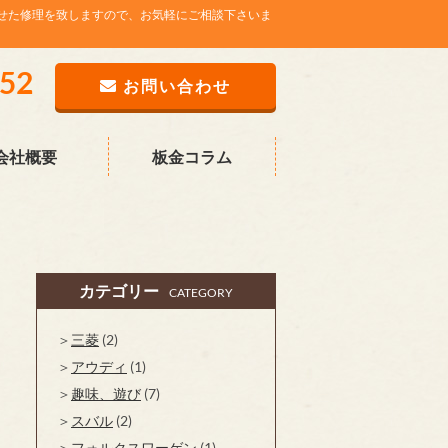
せた修理を致しますので、お気軽にご相談下さいま
752
お問い合わせ
会社概要
板金コラム
カテゴリー
CATEGORY
三菱
(2)
アウディ
(1)
趣味、遊び
(7)
スバル
(2)
フォルクスワーゲン
(1)