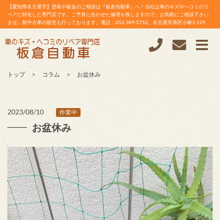
【愛知県名古屋市】塗装や板金のご相談は『板倉自動車』へ！当社は車のキズやヘコミのリ
ペアに特化した専門店です。ご予算に合わせた修理を致しますので、お気軽にご相談下さい
ませ。新中古車の販売も行っております。電話：052-389-5752。名古屋市港区小碓3-129
トップ
コラム
お盆休み
2023/08/10
作業中
お盆休み