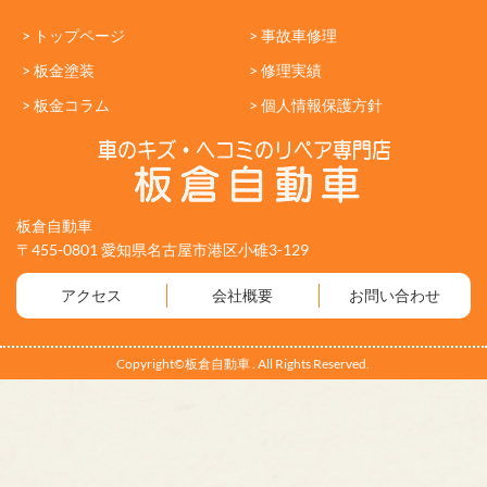
> トップページ
> 事故車修理
> 板金塗装
> 修理実績
> 板金コラム
> 個人情報保護方針
板倉自動車
〒455-0801 愛知県名古屋市港区小碓3-129
アクセス
会社概要
お問い合わせ
Copyright©板倉自動車 . All Rights Reserved.