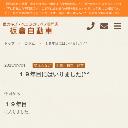
【愛知県名古屋市】塗装や板金のご相談は『板倉自動車』へ！当社は車のキズやヘコミのリ
ペアに特化した専門店です。ご予算に合わせた修理を致しますので、お気軽にご相談下さい
ませ。新中古車の販売も行っております。電話：052-389-5752。名古屋市港区小碓3-129
トップ
コラム
１９年目にはいりました(^^
2023/09/01
交流会など
起業、独立、経営
１９年目にはいりました(^^
今日から
１９年目
に入りました。