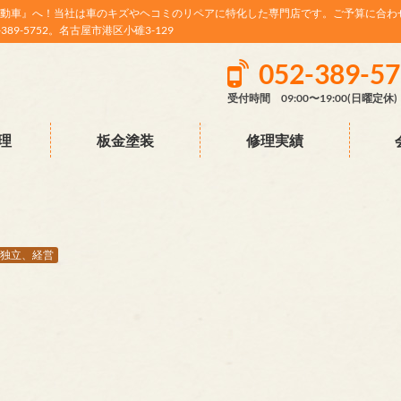
動車』へ！当社は車のキズやヘコミのリペアに特化した専門店です。ご予算に合わ
9-5752。名古屋市港区小碓3-129
052-389-5
受付時間 09:00〜19:00(日曜定休)
理
板金塗装
修理実績
独立、経営