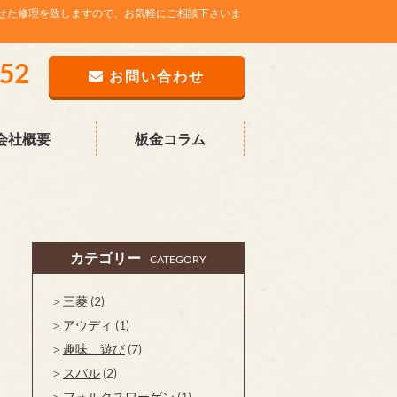
せた修理を致しますので、お気軽にご相談下さいま
752
お問い合わせ
会社概要
板金コラム
カテゴリー
CATEGORY
三菱
(2)
アウディ
(1)
趣味、遊び
(7)
スバル
(2)
フォルクスワーゲン
(1)