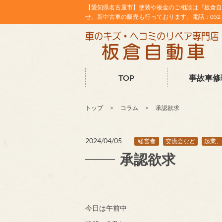
【愛知県名古屋市】塗装や板金のご相談は『板倉自
せ。新中古車の販売も行っております。電話：052-38
TOP
事故車修
トップ
コラム
承認欲求
2024/04/05
経営者
交流会など
起業、
承認欲求
今日は午前中