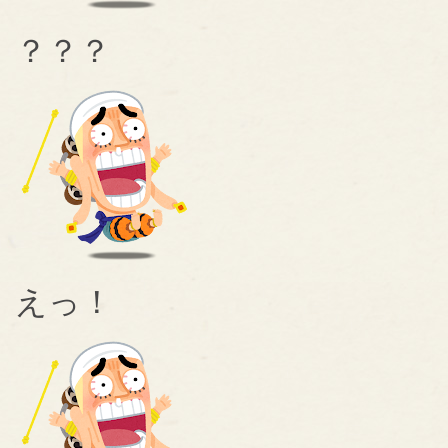
？？？
えっ！