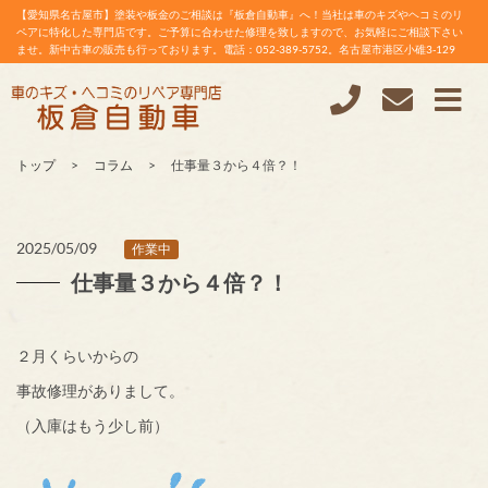
【愛知県名古屋市】塗装や板金のご相談は『板倉自動車』へ！当社は車のキズやヘコミのリ
ペアに特化した専門店です。ご予算に合わせた修理を致しますので、お気軽にご相談下さい
ませ。新中古車の販売も行っております。電話：052-389-5752。名古屋市港区小碓3-129
トップ
コラム
仕事量３から４倍？！
2025/05/09
作業中
仕事量３から４倍？！
２月くらいからの
事故修理がありまして。
（入庫はもう少し前）