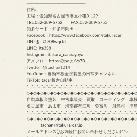
━━━━━━━━━━━━━━━━━━━━━━━━
住所:
工場：愛知県名古屋市港区小碓3-129
TEL:052-389-5752
FAX:052-389-5753
知多ヤード：知多市岡田
Facebook：https://www.facebook.com/itakuracar
LINE@: ＠708wqrtd
LINE: ita358
Instagram: itakura_car.nagoya
アメブロ： https://goo.gl/Vs7B
Twitter: @itachan1014
YouTube：自動車板金塗装屋の日常チャンネル
TikTok:itacar板倉自動車
*…*…*…*…*…*…*…*…*…*…*…*…*…*…*…*…*…*…*…*…*…*…*
◇◆◇◆◇◆◇◆◇◆◇◆◇◆◇◆◇◆◇◆◇◆◇◆◇◆◇◆◇◆◇◆
自動車板金塗装 中古車販売 買取 コーティング 車
名古屋市 あま市 海部郡蟹江町 弥富町 飛島村 津
*…*…*…*…*…*…*…*…*…*…*…*…*…*…*…*…*…*…*…*…*…*…*
◇◆◇◆◇◆◇◆◇◆◇◆◇◆◇◆◇◆◇◆◇◆◇◆◇◆◇◆◇◆◇◆
itachan@itakura-car.jp
メールアドレス👆お気軽にお問い合わせください(^^♪