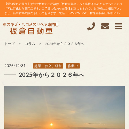
【愛知県名古屋市】塗装や板金のご相談は『板倉自動車』へ！当社は車のキズやヘコミのリ
ペアに特化した専門店です。ご予算に合わせた修理を致しますので、お気軽にご相談下さい
ませ。新中古車の販売も行っております。電話：052-389-5752。名古屋市港区小碓3-129
トップ
コラム
2025年から２０２６年へ
2025/12/31
起業、独立、経営
作業中
2025年から２０２６年へ