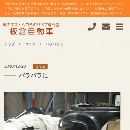
【愛知県名古屋市】塗装や板金のご相談は『板倉自動車』へ！当社は車のキズやヘコミのリ
ペアに特化した専門店です。ご予算に合わせた修理を致しますので、お気軽にご相談下さい
ませ。新中古車の販売も行っております。電話：052-389-5752。名古屋市港区小碓3-129
トップ
コラム
バラバラに
2010/12/20
コラム
バラバラに