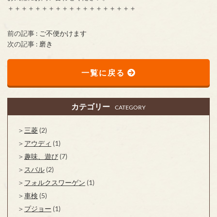
＋＋＋＋＋＋＋＋＋＋＋＋＋＋＋＋＋＋＋
前の記事 :
ご不便かけます
次の記事 :
磨き
一覧に戻る
カテゴリー
CATEGORY
三菱
(2)
アウディ
(1)
趣味、遊び
(7)
スバル
(2)
フォルクスワーゲン
(1)
車検
(5)
プジョー
(1)