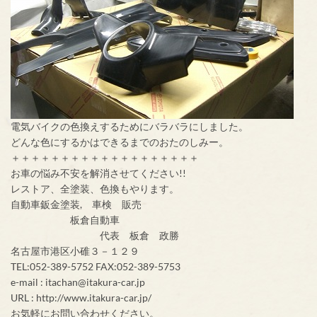
電気バイクの色換えするためにバラバラにしました。
どんな色にするかはできるまでのおたのしみー。
＋＋＋＋＋＋＋＋＋＋＋＋＋＋＋＋＋＋＋
お車の悩み不安を解消させてください!!
レストア、全塗装、色換もやります。
自動車鈑金塗装, 車検 販売
板倉自動車
代表 板倉 政勝
名古屋市港区小碓３－１２９
TEL:052-389-5752 FAX:052-389-5753
e-mail : itachan@itakura-car.jp
URL : http://www.itakura-car.jp/
お気軽にお問い合わせください。