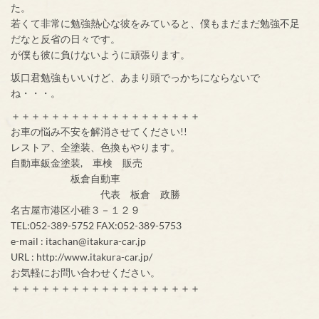
た。
若くて非常に勉強熱心な彼をみていると、僕もまだまだ勉強不足
だなと反省の日々です。
が僕も彼に負けないように頑張ります。
坂口君勉強もいいけど、あまり頭でっかちにならないで
ね・・・。
＋＋＋＋＋＋＋＋＋＋＋＋＋＋＋＋＋＋＋
お車の悩み不安を解消させてください!!
レストア、全塗装、色換もやります。
自動車鈑金塗装, 車検 販売
板倉自動車
代表 板倉 政勝
名古屋市港区小碓３－１２９
TEL:052-389-5752 FAX:052-389-5753
e-mail : itachan@itakura-car.jp
URL : http://www.itakura-car.jp/
お気軽にお問い合わせください。
＋＋＋＋＋＋＋＋＋＋＋＋＋＋＋＋＋＋＋