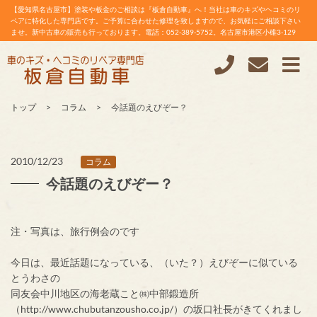
【愛知県名古屋市】塗装や板金のご相談は『板倉自動車』へ！当社は車のキズやヘコミのリ
ペアに特化した専門店です。ご予算に合わせた修理を致しますので、お気軽にご相談下さい
ませ。新中古車の販売も行っております。電話：052-389-5752。名古屋市港区小碓3-129
トップ
コラム
今話題のえびぞー？
2010/12/23
コラム
今話題のえびぞー？
注・写真は、旅行例会のです
今日は、最近話題になっている、（いた？）えびぞーに似ている
とうわさの
同友会中川地区の海老蔵こと㈱中部鍛造所
（http://www.chubutanzousho.co.jp/）の坂口社長がきてくれまし