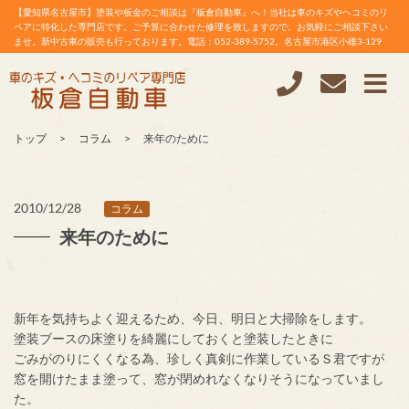
【愛知県名古屋市】塗装や板金のご相談は『板倉自動車』へ！当社は車のキズやヘコミのリ
ペアに特化した専門店です。ご予算に合わせた修理を致しますので、お気軽にご相談下さい
ませ。新中古車の販売も行っております。電話：052-389-5752。名古屋市港区小碓3-129
トップ
コラム
来年のために
2010/12/28
コラム
来年のために
新年を気持ちよく迎えるため、今日、明日と大掃除をします。
塗装ブースの床塗りを綺麗にしておくと塗装したときに
ごみがのりにくくなる為、珍しく真剣に作業しているＳ君ですが
窓を開けたまま塗って、窓が閉めれなくなりそうになっていまし
た。