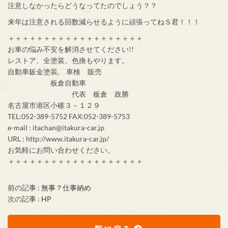
注意しなかったらどうなってたのでしょう？？
来年は注意される回数減らせるように頑張ってねＳ君！！！
＋＋＋＋＋＋＋＋＋＋＋＋＋＋＋＋＋＋＋
お車の悩み不安を解消させてください!!
レストア、全塗装、色換もやります。
自動車鈑金塗装, 車検 販売
板倉自動車
代表 板倉 政勝
名古屋市港区小碓３－１２９
TEL:052-389-5752 FAX:052-389-5753
e-mail : itachan@itakura-car.jp
URL : http://www.itakura-car.jp/
お気軽にお問い合わせください。
＋＋＋＋＋＋＋＋＋＋＋＋＋＋＋＋＋＋＋
前の記事 :
無事？仕事納め
次の記事 :
HP