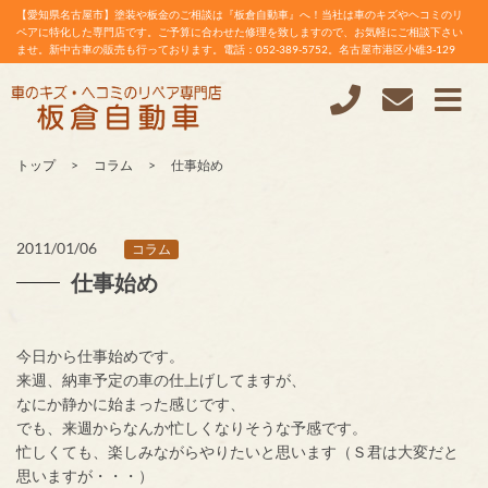
【愛知県名古屋市】塗装や板金のご相談は『板倉自動車』へ！当社は車のキズやヘコミのリ
ペアに特化した専門店です。ご予算に合わせた修理を致しますので、お気軽にご相談下さい
ませ。新中古車の販売も行っております。電話：052-389-5752。名古屋市港区小碓3-129
トップ
コラム
仕事始め
2011/01/06
コラム
仕事始め
今日から仕事始めです。
来週、納車予定の車の仕上げしてますが、
なにか静かに始まった感じです、
でも、来週からなんか忙しくなりそうな予感です。
忙しくても、楽しみながらやりたいと思います（Ｓ君は大変だと
思いますが・・・）