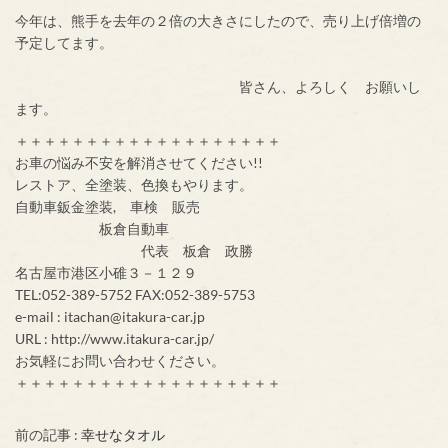
今年は、熊手を去年の２倍の大きさにしたので、売り上げ倍増の
予定してます。
皆さん、よろしく お願いし
ます。
＋＋＋＋＋＋＋＋＋＋＋＋＋＋＋＋＋＋＋
お車の悩み不安を解消させてください!!
レストア、全塗装、色換もやります。
自動車鈑金塗装, 車検 販売
板倉自動車
代表 板倉 政勝
名古屋市港区小碓３－１２９
TEL:052-389-5752 FAX:052-389-5753
e-mail : itachan@itakura-car.jp
URL : http://www.itakura-car.jp/
お気軽にお問い合わせください。
＋＋＋＋＋＋＋＋＋＋＋＋＋＋＋＋＋＋＋
前の記事 :
幸せなタオル