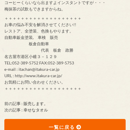
コーヒーくらいなら出ますよインスタントですが・・・
梅抹茶の試飲もできますからね。
＋＋＋＋＋＋＋＋＋＋＋＋＋＋＋＋＋＋＋
お車の悩み不安を解消させてください!!
レストア、全塗装、色換もやります。
自動車鈑金塗装, 車検 販売
板倉自動車
代表 板倉 政勝
名古屋市港区小碓３－１２９
TEL:052-389-5752 FAX:052-389-5753
e-mail : itachan@itakura-car.jp
URL : http://www.itakura-car.jp/
お気軽にお問い合わせください。
＋＋＋＋＋＋＋＋＋＋＋＋＋＋＋＋＋＋＋
前の記事 :
販売します。
次の記事 :
幸せなタオル
一覧に戻る