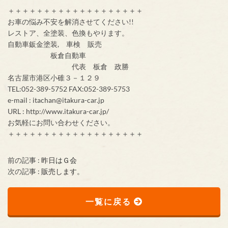
＋＋＋＋＋＋＋＋＋＋＋＋＋＋＋＋＋＋＋
お車の悩み不安を解消させてください!!
レストア、全塗装、色換もやります。
自動車鈑金塗装, 車検 販売
板倉自動車
代表 板倉 政勝
名古屋市港区小碓３－１２９
TEL:052-389-5752 FAX:052-389-5753
e-mail : itachan@itakura-car.jp
URL : http://www.itakura-car.jp/
お気軽にお問い合わせください。
＋＋＋＋＋＋＋＋＋＋＋＋＋＋＋＋＋＋＋
前の記事 :
昨日はＧ会
次の記事 :
販売します。
一覧に戻る