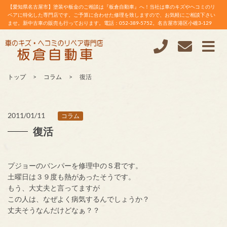
【愛知県名古屋市】塗装や板金のご相談は『板倉自動車』へ！当社は車のキズやヘコミのリ
ペアに特化した専門店です。ご予算に合わせた修理を致しますので、お気軽にご相談下さい
ませ。新中古車の販売も行っております。電話：052-389-5752。名古屋市港区小碓3-129
トップ
コラム
復活
2011/01/11
コラム
復活
プジョーのバンパーを修理中のＳ君です。
土曜日は３９度も熱があったそうです。
もう、大丈夫と言ってますが
この人は、なぜよく病気するんでしょうか？
丈夫そうなんだけどなぁ？？