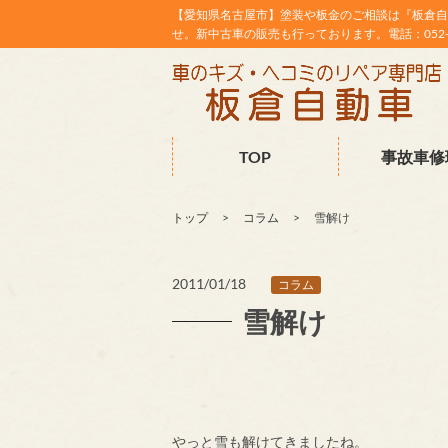
【愛知県名古屋市】塗装や板金のご相談は『板倉自
せ。新中古車の販売も行っております。電話：052-38
TOP
事故車修
トップ
コラム
雪解け
2011/01/18
コラム
雪解け
やっと雪も解けてきましたね。