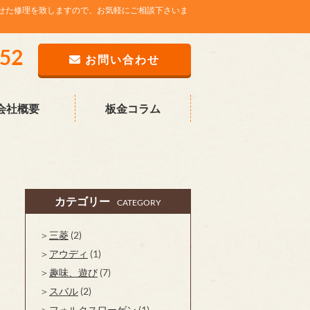
せた修理を致しますので、お気軽にご相談下さいま
752
お問い合わせ
会社概要
板金コラム
カテゴリー
CATEGORY
三菱
(2)
アウディ
(1)
趣味、遊び
(7)
スバル
(2)
フォルクスワーゲン
(1)