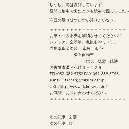
しかし、道は混雑しています。
昼間に納車で出たときも渋滞で困りました
今日の帰りはすいすい帰りたいな～。
＋＋＋＋＋＋＋＋＋＋＋＋＋＋＋＋＋＋＋
お車の悩み不安を解消させてください!!
レストア、全塗装、色換もやります。
自動車鈑金塗装, 車検 販売
板倉自動車
代表 板倉 政勝
名古屋市港区小碓３－１２９
TEL:052-389-5752 FAX:052-389-5753
e-mail : itachan@itakura-car.jp
URL : http://www.itakura-car.jp/
お気軽にお問い合わせください。
＋＋＋＋＋＋＋＋＋＋＋＋＋＋＋＋＋＋＋
前の記事 :
面接
次の記事 :
雪