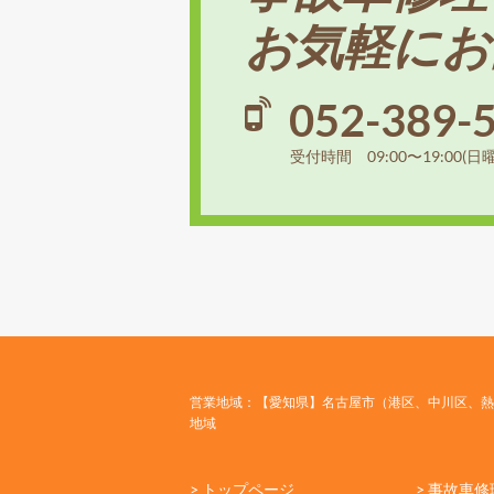
お気軽にお
052-389-
受付時間 09:00〜19:00(日
営業地域：【愛知県】名古屋市（港区、中川区、熱
地域
> トップページ
> 事故車修