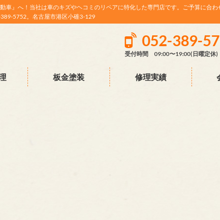
動車』へ！当社は車のキズやヘコミのリペアに特化した専門店です。ご予算に合わ
9-5752。名古屋市港区小碓3-129
052-389-5
受付時間 09:00〜19:00(日曜定休)
理
板金塗装
修理実績