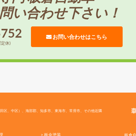
問い合わせ下さい！
5752
お問い合わせはこちら
曜定休)
田区、中区）、海部郡、知多市、東海市、常滑市、その他近隣
理
> 板金塗装
板倉