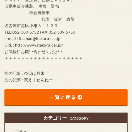
自動車鈑金塗装, 車検 販売
板倉自動車
代表 板倉 政勝
名古屋市港区小碓３－１２９
TEL:052-389-5752 FAX:052-389-5753
e-mail : itachan@itakura-car.jp
URL : http://www.itakura-car.jp/
お気軽にお問い合わせください。
＋＋＋＋＋＋＋＋＋＋＋＋＋＋＋＋＋＋＋
前の記事 :
今日は月末
次の記事 :
買えませんねー
一覧に戻る
カテゴリー
CATEGORY