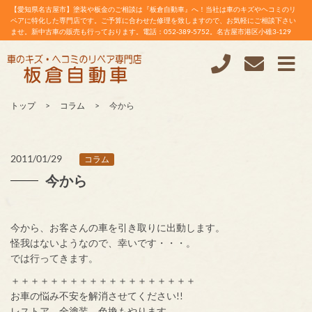
【愛知県名古屋市】塗装や板金のご相談は『板倉自動車』へ！当社は車のキズやヘコミのリ
ペアに特化した専門店です。ご予算に合わせた修理を致しますので、お気軽にご相談下さい
ませ。新中古車の販売も行っております。電話：052-389-5752。名古屋市港区小碓3-129
トップ
コラム
今から
2011/01/29
コラム
今から
今から、お客さんの車を引き取りに出動します。
怪我はないようなので、幸いです・・・。
では行ってきます。
＋＋＋＋＋＋＋＋＋＋＋＋＋＋＋＋＋＋＋
お車の悩み不安を解消させてください!!
レストア、全塗装、色換もやります。