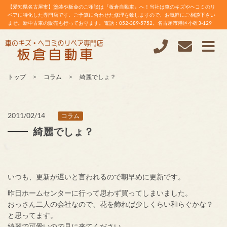
【愛知県名古屋市】塗装や板金のご相談は『板倉自動車』へ！当社は車のキズやヘコミのリ
ペアに特化した専門店です。ご予算に合わせた修理を致しますので、お気軽にご相談下さい
ませ。新中古車の販売も行っております。電話：052-389-5752。名古屋市港区小碓3-129
トップ
コラム
綺麗でしょ？
2011/02/14
コラム
綺麗でしょ？
いつも、更新が遅いと言われるので朝早めに更新です。
昨日ホームセンターに行って思わず買ってしまいました。
おっさん二人の会社なので、花を飾れば少しくらい和らぐかな？
と思ってます。
綺麗で可愛いので見に来てください。