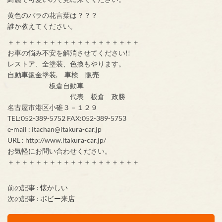
黄色のバラの花言葉は？？？
誰か教えてください。
＋＋＋＋＋＋＋＋＋＋＋＋＋＋＋＋＋＋＋
お車の悩み不安を解消させてください!!
レストア、全塗装、色換もやります。
自動車鈑金塗装, 車検 販売
板倉自動車
代表 板倉 政勝
名古屋市港区小碓３－１２９
TEL:052-389-5752 FAX:052-389-5753
e-mail : itachan@itakura-car.jp
URL : http://www.itakura-car.jp/
お気軽にお問い合わせください。
＋＋＋＋＋＋＋＋＋＋＋＋＋＋＋＋＋＋＋
前の記事 :
懐かしい
次の記事 :
ボビー来店