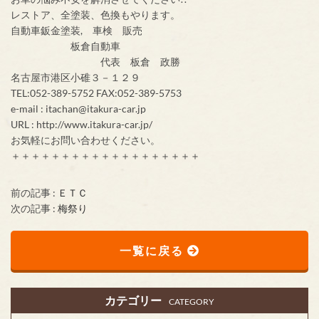
レストア、全塗装、色換もやります。
自動車鈑金塗装, 車検 販売
板倉自動車
代表 板倉 政勝
名古屋市港区小碓３－１２９
TEL:052-389-5752 FAX:052-389-5753
e-mail : itachan@itakura-car.jp
URL : http://www.itakura-car.jp/
お気軽にお問い合わせください。
＋＋＋＋＋＋＋＋＋＋＋＋＋＋＋＋＋＋＋
前の記事 :
ＥＴＣ
次の記事 :
梅祭り
一覧に戻る
カテゴリー
CATEGORY