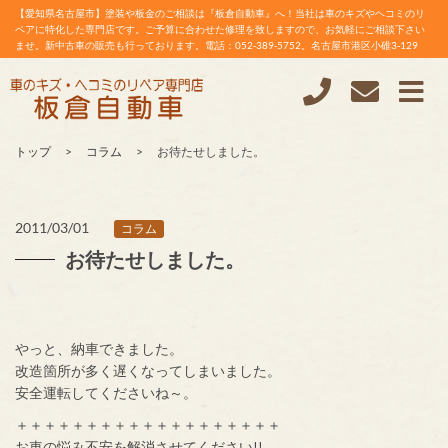
【愛知県名古屋市】塗装や板金のご相談は『板倉自動車』へ！当社は車のキズやヘコミのリ
ペアに特化した専門店です。ご予算に合わせた修理を致しますので、お気軽にご相談下さい
ませ。新中古車の販売も行っております。電話：052-389-5752。名古屋市港区小碓3-129
トップ
コラム
お待たせしました。
2011/03/01
コラム
お待たせしました。
やっと、納車できました。
改造箇所が多く遅くなってしまいました。
安全運転してくださいね～。
＋＋＋＋＋＋＋＋＋＋＋＋＋＋＋＋＋＋＋
お車の悩み不安を解消させてください!!