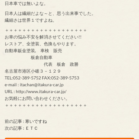
日本車では無いよな。
日本人は繊細だよな～と、思う出来事でした。
繊細さは世界１ですよね。
＋＋＋＋＋＋＋＋＋＋＋＋＋＋＋＋＋＋＋
お車の悩み不安を解消させてください!!
レストア、全塗装、色換もやります。
自動車鈑金塗装, 車検 販売
板倉自動車
代表 板倉 政勝
名古屋市港区小碓３－１２９
TEL:052-389-5752 FAX:052-389-5753
e-mail : itachan@itakura-car.jp
URL : http://www.itakura-car.jp/
お気軽にお問い合わせください。
＋＋＋＋＋＋＋＋＋＋＋＋＋＋＋＋＋＋＋
前の記事 :
寒いですね
次の記事 :
ＥＴＣ