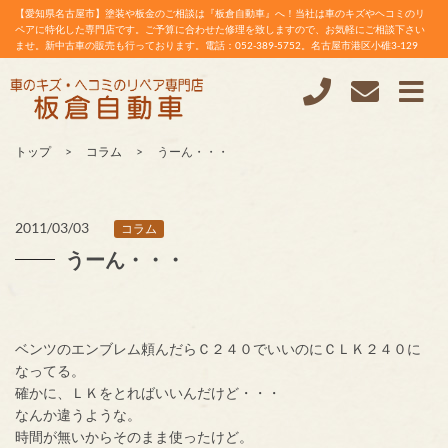
【愛知県名古屋市】塗装や板金のご相談は『板倉自動車』へ！当社は車のキズやヘコミのリ
ペアに特化した専門店です。ご予算に合わせた修理を致しますので、お気軽にご相談下さい
ませ。新中古車の販売も行っております。電話：052-389-5752。名古屋市港区小碓3-129
トップ
コラム
うーん・・・
2011/03/03
コラム
うーん・・・
ベンツのエンブレム頼んだらＣ２４０でいいのにＣＬＫ２４０に
なってる。
確かに、ＬＫをとればいいんだけど・・・
なんか違うような。
時間が無いからそのまま使ったけど。