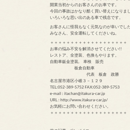
開業当初からのお客さんのお車です。
今回の事故はかなり酷く買い替えになりま
いろいろな思い出のある車で残念です。
お客さんに怪我もなく元気なのが幸いでし
みなさん、安全運転してくださいね。
＋＋＋＋＋＋＋＋＋＋＋＋＋＋＋＋＋＋＋
お車の悩み不安を解消させてください!!
レストア、全塗装、色換もやります。
自動車鈑金塗装, 車検 販売
板倉自動車
代表 板倉 政勝
名古屋市港区小碓３－１２９
TEL:052-389-5752 FAX:052-389-5753
e-mail : itachan@itakura-car.jp
URL : http://www.itakura-car.jp/
お気軽にお問い合わせください。
＋＋＋＋＋＋＋＋＋＋＋＋＋＋＋＋＋＋＋