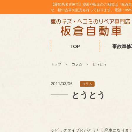
【愛知県名古屋市】塗装や板金のご相談は『板倉自
せ。新中古車の販売も行っております。電話：052-38
TOP
事故車修
トップ
コラム
とうとう
2011/03/05
コラム
とうとう
シビックタイプＲがとうとう廃車になりま