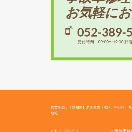
お気軽にお
052-389-
受付時間 09:00〜19:00(日
営業地域：【愛知県】名古屋市（港区、中川区、熱
地域
> トップページ
> 事故車修