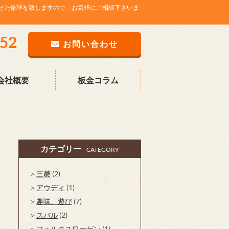
せた修理を致しますので、お気軽にご相談下さいま
752
お問い合わせ
会社概要
板金コラム
カテゴリー
CATEGORY
三菱
(2)
アウディ
(1)
趣味、遊び
(7)
スバル
(2)
フォルクスワーゲン
(1)