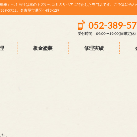
動車』へ！当社は車のキズやヘコミのリペアに特化した専門店です。ご予算に合わ
9-5752。名古屋市港区小碓3-129
052-389-5
受付時間 09:00〜19:00(日曜定休)
理
板金塗装
修理実績
した。