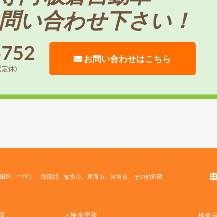
問い合わせ下さい！
5752
お問い合わせはこちら
曜定休)
田区、中区）、海部郡、知多市、東海市、常滑市、その他近隣
理
> 板金塗装
板倉