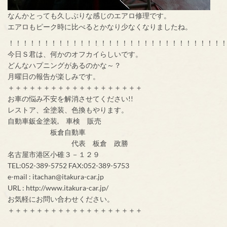
なんかとっても久しぶりな感じのエアロ修理です。
エアロもピーク時に比べるとかなり少なくなりましたね。
！！！！！！！！！！！！！！！！！！！！！！！！！！！！！！
今日Ｓ君は、何かのオフカイらしいです。
どんなハプニングがあるのかな～？
月曜日の報告が楽しみです。
＋＋＋＋＋＋＋＋＋＋＋＋＋＋＋＋＋＋＋
お車の悩み不安を解消させてください!!
レストア、全塗装、色換もやります。
自動車鈑金塗装, 車検 販売
板倉自動車
代表 板倉 政勝
名古屋市港区小碓３－１２９
TEL:052-389-5752 FAX:052-389-5753
e-mail : itachan@itakura-car.jp
URL : http://www.itakura-car.jp/
お気軽にお問い合わせください。
＋＋＋＋＋＋＋＋＋＋＋＋＋＋＋＋＋＋＋