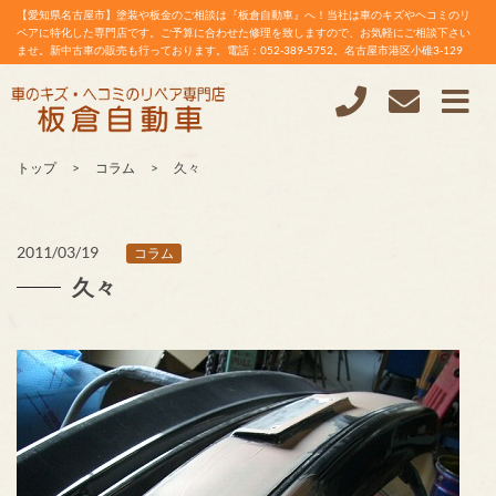
【愛知県名古屋市】塗装や板金のご相談は『板倉自動車』へ！当社は車のキズやヘコミのリ
ペアに特化した専門店です。ご予算に合わせた修理を致しますので、お気軽にご相談下さい
ませ。新中古車の販売も行っております。電話：052-389-5752。名古屋市港区小碓3-129
トップ
コラム
久々
2011/03/19
コラム
久々