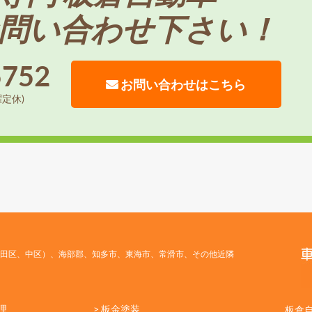
問い合わせ下さい！
5752
お問い合わせはこちら
曜定休)
田区、中区）、海部郡、知多市、東海市、常滑市、その他近隣
理
> 板金塗装
板倉