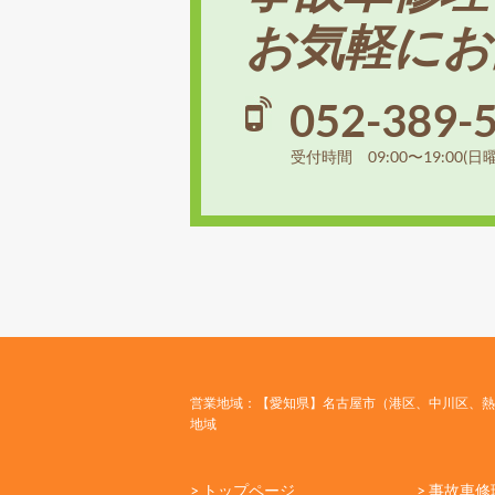
お気軽にお
052-389-
受付時間 09:00〜19:00(日
営業地域：【愛知県】名古屋市（港区、中川区、熱
地域
> トップページ
> 事故車修