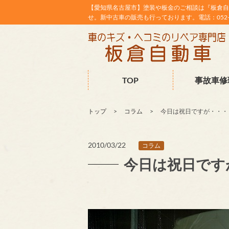
【愛知県名古屋市】塗装や板金のご相談は『板倉自
せ。新中古車の販売も行っております。電話：052-38
TOP
事故車修
トップ
コラム
今日は祝日ですが・・・
2010/03/22
コラム
今日は祝日です