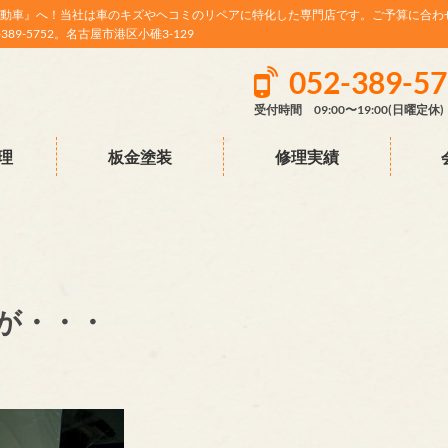
動車』へ！当社は車のキズやヘコミのリペアに特化した専門店です。ご予算に合わ
9-5752。名古屋市港区小碓3-129
052-389-5
受付時間 09:00〜19:00(日曜定休)
理
板金塗装
修理実績
が・・・