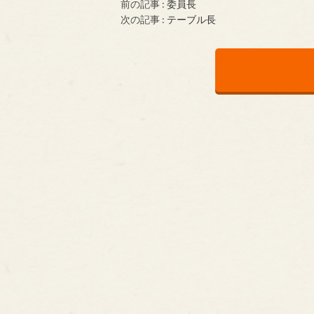
前の記事 :
委員長
次の記事 :
テーブル長