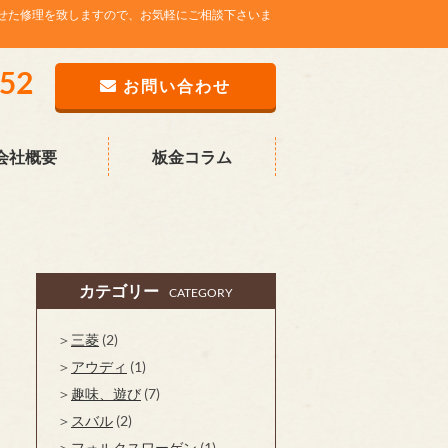
せた修理を致しますので、お気軽にご相談下さいま
752
お問い合わせ
会社概要
板金コラム
カテゴリー
CATEGORY
三菱
(2)
アウディ
(1)
趣味、遊び
(7)
スバル
(2)
フォルクスワーゲン
(1)