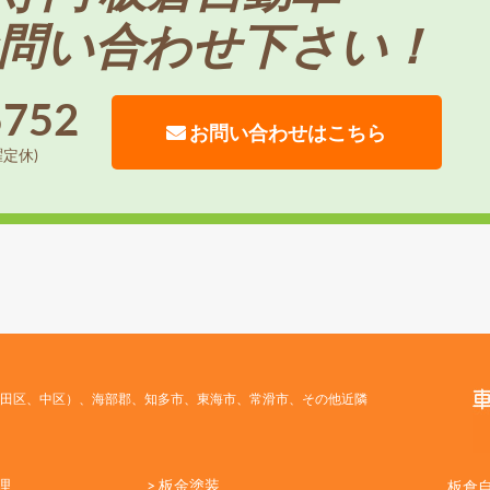
問い合わせ下さい！
5752
お問い合わせはこちら
曜定休)
田区、中区）、海部郡、知多市、東海市、常滑市、その他近隣
理
> 板金塗装
板倉