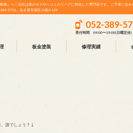
動車』へ！当社は車のキズやヘコミのリペアに特化した専門店です。ご予算に合わ
9-5752。名古屋市港区小碓3-129
052-389-5
受付時間 09:00〜19:00(日曜定休)
理
板金塗装
修理実績
ょう？↓