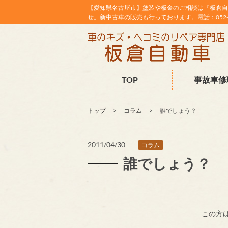
【愛知県名古屋市】塗装や板金のご相談は『板倉自
せ。新中古車の販売も行っております。電話：052-38
TOP
事故車修
トップ
コラム
誰でしょう？
2011/04/30
コラム
誰でしょう？
この方は、誰でし