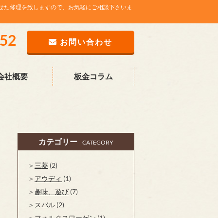
せた修理を致しますので、お気軽にご相談下さいま
752
お問い合わせ
会社概要
板金コラム
カテゴリー
CATEGORY
三菱
(2)
アウディ
(1)
趣味、遊び
(7)
スバル
(2)
フォルクスワーゲン
(1)