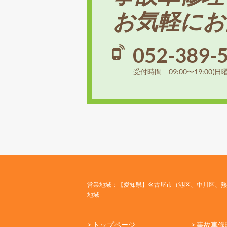
お気軽にお
052-389-
受付時間 09:00〜19:00(日
営業地域：【愛知県】名古屋市（港区、中川区、熱
地域
> トップページ
> 事故車修