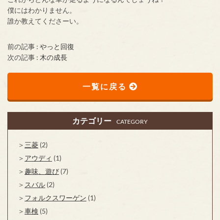
僕にはわかりません。
誰か教えてくださーい。
前の記事 :
やっと回復
次の記事 :
木の成長
一覧に戻る
カテゴリー
CATEGORY
三菱
(2)
アウディ
(1)
趣味、遊び
(7)
スバル
(2)
フォルクスワーゲン
(1)
車検
(5)