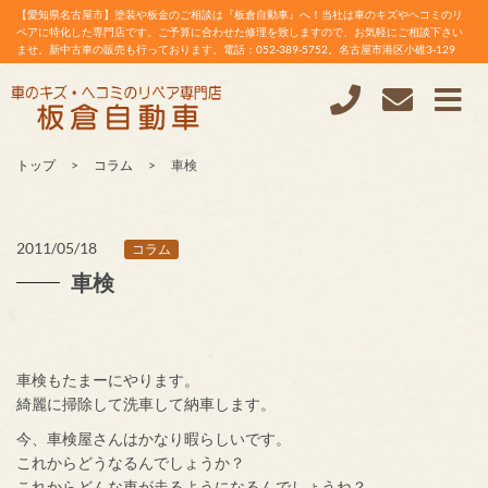
【愛知県名古屋市】塗装や板金のご相談は『板倉自動車』へ！当社は車のキズやヘコミのリ
ペアに特化した専門店です。ご予算に合わせた修理を致しますので、お気軽にご相談下さい
ませ。新中古車の販売も行っております。電話：052-389-5752。名古屋市港区小碓3-129
トップ
コラム
車検
2011/05/18
コラム
車検
車検もたまーにやります。
綺麗に掃除して洗車して納車します。
今、車検屋さんはかなり暇らしいです。
これからどうなるんでしょうか？
これからどんな車が走るようになるんでしょうね？