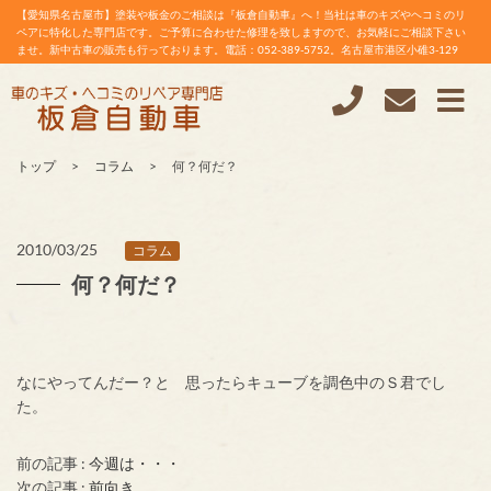
【愛知県名古屋市】塗装や板金のご相談は『板倉自動車』へ！当社は車のキズやヘコミのリ
ペアに特化した専門店です。ご予算に合わせた修理を致しますので、お気軽にご相談下さい
ませ。新中古車の販売も行っております。電話：052-389-5752。名古屋市港区小碓3-129
トップ
コラム
何？何だ？
2010/03/25
コラム
何？何だ？
なにやってんだー？と 思ったらキューブを調色中のＳ君でし
た。
前の記事 :
今週は・・・
次の記事 :
前向き