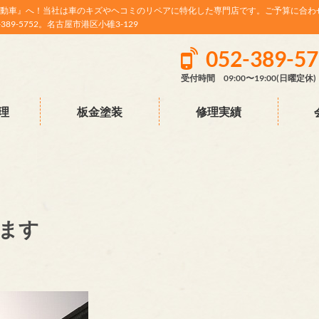
動車』へ！当社は車のキズやヘコミのリペアに特化した専門店です。ご予算に合わ
9-5752。名古屋市港区小碓3-129
052-389-5
受付時間 09:00〜19:00(日曜定休)
理
板金塗装
修理実績
ます