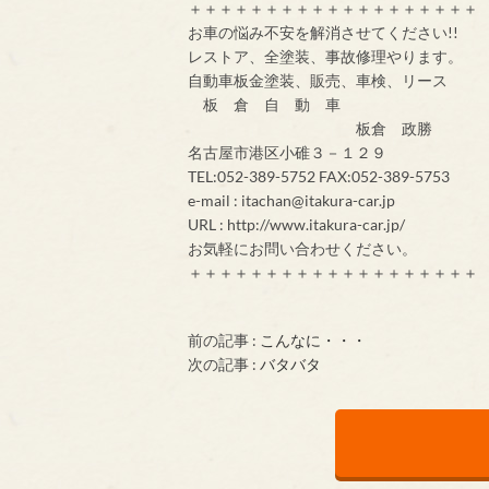
＋＋＋＋＋＋＋＋＋＋＋＋＋＋＋＋＋＋＋
お車の悩み不安を解消させてください!!
レストア、全塗装、事故修理やります。
自動車板金塗装、販売、車検、リース
板 倉 自 動 車
板倉 政勝
名古屋市港区小碓３－１２９
TEL:052-389-5752 FAX:052-389-5753
e-mail : itachan@itakura-car.jp
URL : http://www.itakura-car.jp/
お気軽にお問い合わせください。
＋＋＋＋＋＋＋＋＋＋＋＋＋＋＋＋＋＋＋
前の記事 :
こんなに・・・
次の記事 :
バタバタ