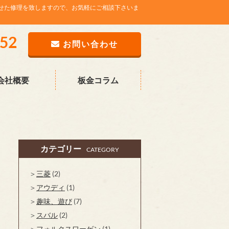
せた修理を致しますので、お気軽にご相談下さいま
752
お問い合わせ
会社概要
板金コラム
カテゴリー
CATEGORY
三菱
(2)
アウディ
(1)
趣味、遊び
(7)
スバル
(2)
フォルクスワーゲン
(1)