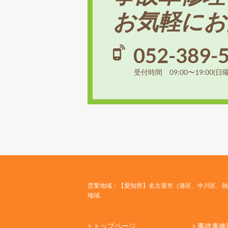
お気軽にお
052-389-
受付時間 09:00〜19:00(日
営業地域：【愛知県】名古屋市（港区、中川区、熱
地域
> トップページ
> 事故車修