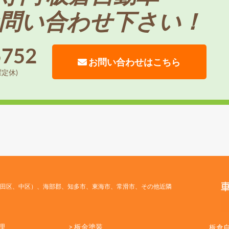
問い合わせ下さい！
5752
お問い合わせはこちら
曜定休)
田区、中区）、海部郡、知多市、東海市、常滑市、その他近隣
理
> 板金塗装
板倉