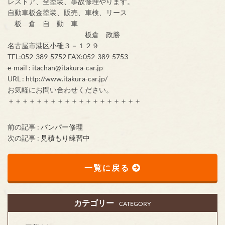
レストア、全塗装、事故修理やります。
自動車板金塗装、販売、車検、リース
板 倉 自 動 車
板倉 政勝
名古屋市港区小碓３－１２９
TEL:052-389-5752 FAX:052-389-5753
e-mail : itachan@itakura-car.jp
URL : http://www.itakura-car.jp/
お気軽にお問い合わせください。
＋＋＋＋＋＋＋＋＋＋＋＋＋＋＋＋＋＋＋
前の記事 :
バンパー修理
次の記事 :
見積もり練習中
一覧に戻る
カテゴリー
CATEGORY