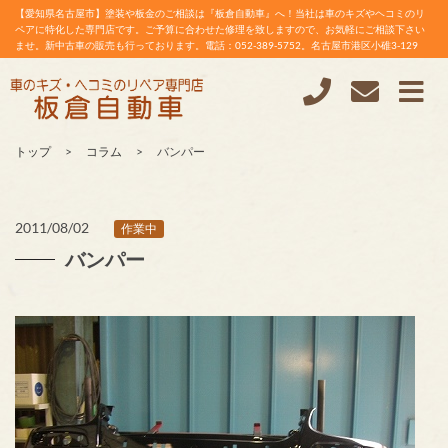
【愛知県名古屋市】塗装や板金のご相談は『板倉自動車』へ！当社は車のキズやヘコミのリ
ペアに特化した専門店です。ご予算に合わせた修理を致しますので、お気軽にご相談下さい
ませ。新中古車の販売も行っております。電話：052-389-5752。名古屋市港区小碓3-129
トップ
コラム
バンパー
2011/08/02
作業中
バンパー