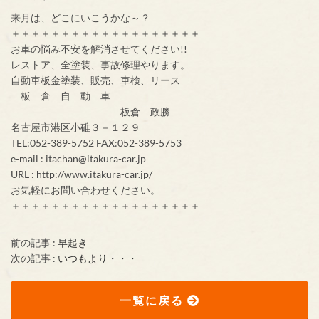
来月は、どこにいこうかな～？
＋＋＋＋＋＋＋＋＋＋＋＋＋＋＋＋＋＋＋
お車の悩み不安を解消させてください!!
レストア、全塗装、事故修理やります。
自動車板金塗装、販売、車検、リース
板 倉 自 動 車
板倉 政勝
名古屋市港区小碓３－１２９
TEL:052-389-5752 FAX:052-389-5753
e-mail : itachan@itakura-car.jp
URL : http://www.itakura-car.jp/
お気軽にお問い合わせください。
＋＋＋＋＋＋＋＋＋＋＋＋＋＋＋＋＋＋＋
前の記事 :
早起き
次の記事 :
いつもより・・・
一覧に戻る