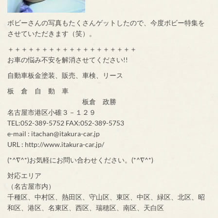
ボビーさんの写真もたくさんゲットしたので、今度ボビー特集を
させていただきます（笑）。
＋＋＋＋＋＋＋＋＋＋＋＋＋＋＋＋＋＋＋
お車の悩み不安を解消させてください!!
自動車板金塗装、販売、車検、リース
板 倉 自 動 車
板倉 政勝
名古屋市港区小碓３－１２９
TEL:052-389-5752 FAX:052-389-5753
e-mail : itachan@itakura-car.jp
URL : http://www.itakura-car.jp/
(*^∇^*)お気軽にお問い合わせください。(*^∇^*)
対応エリア
（名古屋市内）
千種区、中村区、熱田区、守山区、東区、中区、緑区、北区、昭
和区、港区、名東区、西区、瑞穂区、南区、天白区