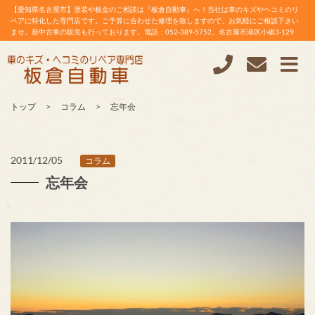
【愛知県名古屋市】塗装や板金のご相談は『板倉自動車』へ！当社は車のキズやヘコミのリ
ペアに特化した専門店です。ご予算に合わせた修理を致しますので、お気軽にご相談下さい
ませ。新中古車の販売も行っております。電話：052-389-5752。名古屋市港区小碓3-129
トップ
コラム
忘年会
2011/12/05
コラム
忘年会