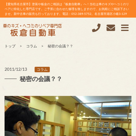
【愛知県名古屋市】塗装や板金のご相談は『板倉自動車』へ！当社は車のキズやヘコミのリ
ペアに特化した専門店です。ご予算に合わせた修理を致しますので、お気軽にご相談下さい
ませ。新中古車の販売も行っております。電話：052-389-5752。名古屋市港区小碓3-129
トップ
コラム
秘密の会議？？
2011/12/13
コラム
秘密の会議？？