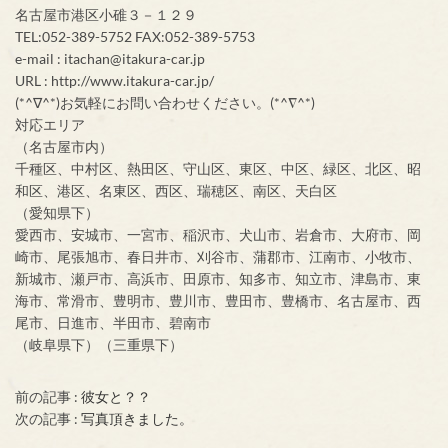
名古屋市港区小碓３－１２９
TEL:052-389-5752 FAX:052-389-5753
e-mail : itachan@itakura-car.jp
URL : http://www.itakura-car.jp/
(*^∇^*)お気軽にお問い合わせください。(*^∇^*)
対応エリア
（名古屋市内）
千種区、中村区、熱田区、守山区、東区、中区、緑区、北区、昭
和区、港区、名東区、西区、瑞穂区、南区、天白区
（愛知県下）
愛西市、安城市、一宮市、稲沢市、犬山市、岩倉市、大府市、岡
崎市、尾張旭市、春日井市、刈谷市、蒲郡市、江南市、小牧市、
新城市、瀬戸市、高浜市、田原市、知多市、知立市、津島市、東
海市、常滑市、豊明市、豊川市、豊田市、豊橋市、名古屋市、西
尾市、日進市、半田市、碧南市
（岐阜県下）（三重県下）
前の記事 :
彼女と？？
次の記事 :
写真頂きました。