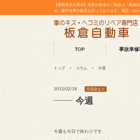
【愛知県名古屋市】塗装や板金のご相談は『板倉自
せ。新中古車の販売も行っております。電話：052-38
TOP
事故車修
トップ
コラム
今週
2012/02/18
交流会など
今週
今週も今日で終わりです。