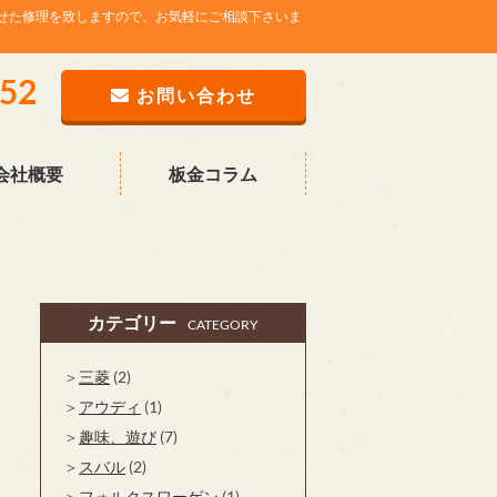
せた修理を致しますので、お気軽にご相談下さいま
752
お問い合わせ
会社概要
板金コラム
カテゴリー
CATEGORY
三菱
(2)
アウディ
(1)
趣味、遊び
(7)
スバル
(2)
フォルクスワーゲン
(1)