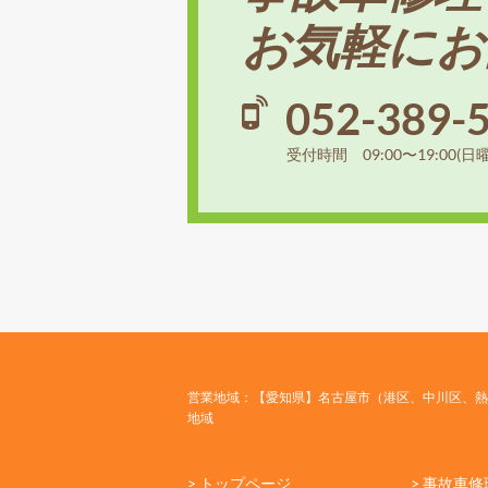
お気軽にお
052-389-
受付時間 09:00〜19:00(日
営業地域：【愛知県】名古屋市（港区、中川区、熱
地域
> トップページ
> 事故車修