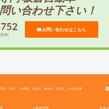
問い合わせ下さい！
5752
お問い合わせはこちら
曜定休)
田区、中区）、海部郡、知多市、東海市、常滑市、その他近隣
理
> 板金塗装
板倉