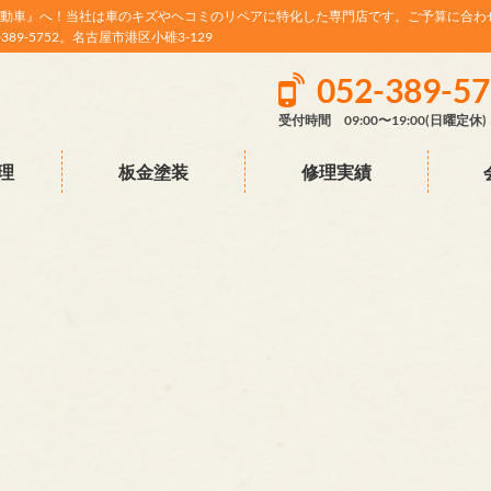
動車』へ！当社は車のキズやヘコミのリペアに特化した専門店です。ご予算に合わ
9-5752。名古屋市港区小碓3-129
052-389-5
受付時間 09:00〜19:00(日曜定休)
理
板金塗装
修理実績