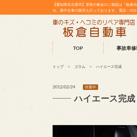
【愛知県名古屋市】塗装や板金のご相談は『板倉自
せ。新中古車の販売も行っております。電話：052-38
TOP
事故車修
トップ
コラム
ハイエース完成
2012/02/24
作業中
ハイエース完成