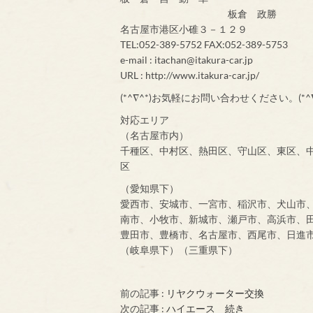
板倉 政勝
名古屋市港区小碓３－１２９
TEL:052-389-5752 FAX:052-389-5753
e-mail : itachan@itakura-car.jp
URL : http://www.itakura-car.jp/
(*^∇^*)お気軽にお問い合わせください。(*^∇
対応エリア
（名古屋市内）
千種区、中村区、熱田区、守山区、東区、
区
（愛知県下）
愛西市、安城市、一宮市、稲沢市、犬山市
南市、小牧市、新城市、瀬戸市、高浜市、
豊田市、豊橋市、名古屋市、西尾市、日進
（岐阜県下）（三重県下）
前の記事 :
リヤクウォーター交換
次の記事 :
ハイエース 続き