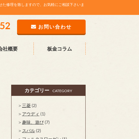
せた修理を致しますので、お気軽にご相談下さいま
752
お問い合わせ
会社概要
板金コラム
カテゴリー
CATEGORY
三菱
(2)
アウディ
(1)
趣味、遊び
(7)
スバル
(2)
フォルクスワーゲン
(1)