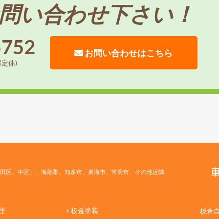
問い合わせ下さい！
5752
お問い合わせはこちら
曜定休)
田区、中区）、海部郡、知多市、東海市、常滑市、その他近隣
理
> 板金塗装
板倉