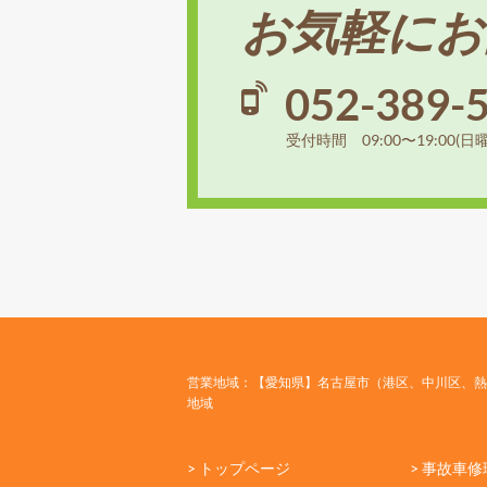
お気軽にお
052-389-
受付時間 09:00〜19:00(日
営業地域：【愛知県】名古屋市（港区、中川区、熱
地域
> トップページ
> 事故車修