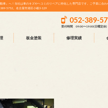
動車』へ！当社は車のキズやヘコミのリペアに特化した専門店です。ご予算に合わ
9-5752。名古屋市港区小碓3-129
052-389-5
受付時間 09:00〜19:00(日曜定休)
理
板金塗装
修理実績