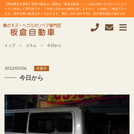
【愛知県名古屋市】塗装や板金のご相談は『板倉自動車』へ！当社は車のキズやヘコミのリ
ペアに特化した専門店です。ご予算に合わせた修理を致しますので、お気軽にご相談下さい
ませ。新中古車の販売も行っております。電話：052-389-5752。名古屋市港区小碓3-129
トップ
コラム
今日から
2012/03/06
作業中
今日から