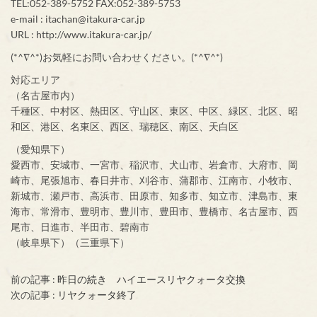
TEL:052-389-5752 FAX:052-389-5753
e-mail : itachan@itakura-car.jp
URL : http://www.itakura-car.jp/
(*^∇^*)お気軽にお問い合わせください。(*^∇^*)
対応エリア
（名古屋市内）
千種区、中村区、熱田区、守山区、東区、中区、緑区、北区、昭
和区、港区、名東区、西区、瑞穂区、南区、天白区
（愛知県下）
愛西市、安城市、一宮市、稲沢市、犬山市、岩倉市、大府市、岡
崎市、尾張旭市、春日井市、刈谷市、蒲郡市、江南市、小牧市、
新城市、瀬戸市、高浜市、田原市、知多市、知立市、津島市、東
海市、常滑市、豊明市、豊川市、豊田市、豊橋市、名古屋市、西
尾市、日進市、半田市、碧南市
（岐阜県下）（三重県下）
前の記事 :
昨日の続き ハイエースリヤクォータ交換
次の記事 :
リヤクォータ終了